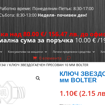
Работно време: Понеделник-Петък: 8:30-17:00
Събота: 8:30-13:00
Неделя- почивен ден!
ка над 80.00
€
/ 156.47 лв. до оф
ална сума за поръчка
10.00 € /1
Консумативи за машини
Лични предпазни средства
Хи
0 елемента
134/
/ КЛЮЧ ЗВЕЗДОГАЕЧЕН ПРЕСОВАН 10 ММ BOLTER
КЛЮЧ ЗВЕЗДО
мм BOLTER
1.10
€
(2.15 лв