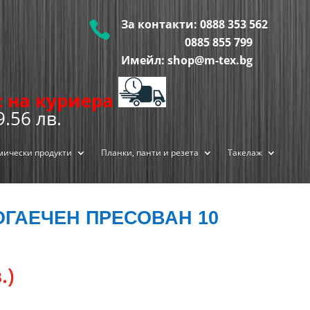
За контакти:
0888 353 562

0885 855
799
Имейл: shop@m-tex.bg
ис на куриера
9.56 лв.
мически продукти
Планки, панти и резета
Такелаж
ГАЕЧЕН ПРЕСОВАН 10
.)