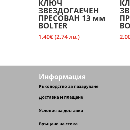
КЛЮЧ
К
ЗВЕЗДОГАЕЧЕН
ЗВ
ПРЕСОВАН 13 мм
ПР
BOLTER
BO
1.40
€
(2.74 лв.)
2.0
Информация
Ръководство за пазаруване
Доставка и плащане
Условия за доставка
Връщане на стока