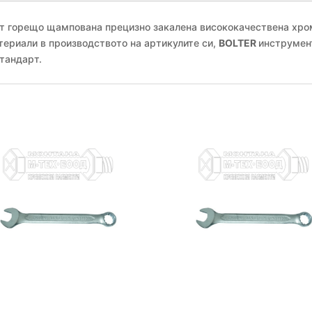
 от горещо щампована прецизно закалена висококачествена хр
териали в производството на артикулите си,
BOLTER
инструмен
тандарт.