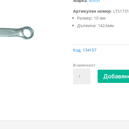
Марка
:
Bolter
Артикулен номер
:
LT51731
Размер: 10 мм
Дължина: 142,6мм
Код:
134157
В наличност
количество
Добавяне
за
КЛЮЧ
ЗВЕЗДОГАЕЧЕН
ПРЕСОВАН
10
мм
BOLTER