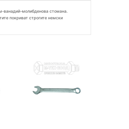
ом-ванадий-молибденова стомана.
тите покриват строгите немски