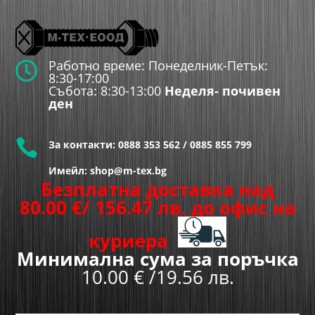
Работно време: Понеделник-Петък:

8:30-17:00
Събота: 8:30-13:00
Неделя- почивен
ден

За контакти:
0888 353 562
/
0885 855 799
Имейл: shop@m-tex.bg
Безплатна доставка над
80.00
€
/ 156.47 лв.
до офис на
куриера
Минимална сума за поръчка
10.00 € /19.56 лв.