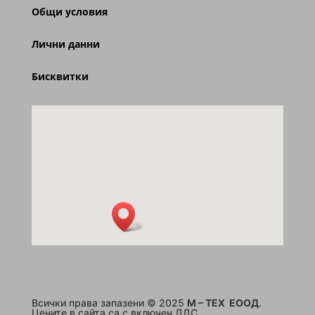
Общи условия
Лични данни
Бисквитки
Всички права запазени © 2025
M – TEX ЕООД
.
Цените в сайта са с включен ДДС.