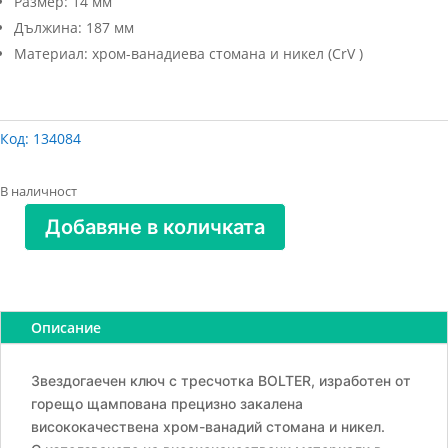
Размер: 14 мм
Дължина: 187 мм
Материал: хром-ванадиева стомана и никел (CrV )
Код:
134084
В наличност
Добавяне в количката
количество
за
Ключ
звездогаечен
Описание
с
тресчотка14мм-
прав
Звездогаечен ключ с тресчотка BOLTER, изработен от
BOLTER
горещо щампована прецизно закалена
висококачествена хром-ванадий стомана и никел.