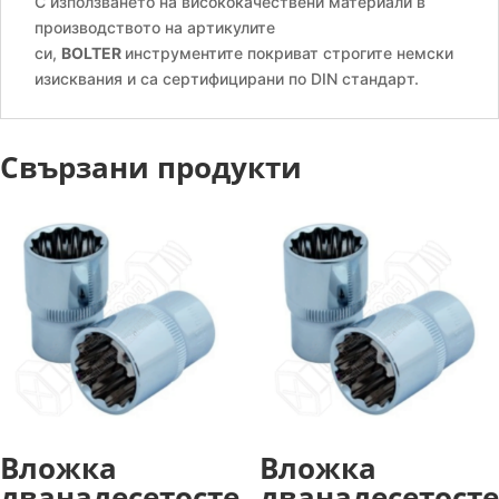
С използването на висококачествени материали в
производството на артикулите
си,
BOLTER
инструментите покриват строгите немски
изисквания и са сертифицирани по DIN стандарт.
Свързани продукти
Вложка
Вложка
дванадесетосте
дванадесетосте