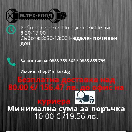
Работно време: Понеделник-Петък:

8:30-17:00
Събота: 8:30-13:00
Неделя- почивен
ден

За контакти:
0888 353 562
/
0885 855 799
Имейл: shop@m-tex.bg
Безплатна доставка над
80.00
€
/ 156.47 лв.
до офис на
куриера
Минимална сума за поръчка
10.00 € /19.56 лв.