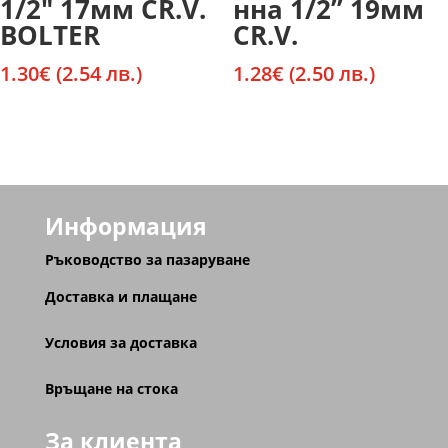
1/2″ 17мм CR.V.
нна 1/2” 19мм
BOLTER
CR.V.
1.30
€
(2.54 лв.)
1.28
€
(2.50 лв.)
Информация
Ръководство за пазаруване
Доставка и плащане
Условия за доставка
Връщане на стока
За клиента