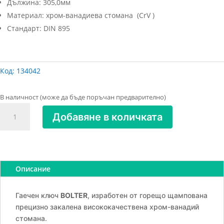
Дължина: 305,0мм
Материал: хром-ванадиева стомана (CrV )
Стандарт: DIN 895
Код:
134042
В наличност (може да бъде поръчан предварително)
количество
Добавяне в количката
за
Ключ
гаечен
пресован
32х36мм.
Описание
CR.V.
BOLTER
Гаечен ключ
BOLTER
, изработен от горещо щампована
прецизно закалена висококачествена хром-ванадий
стомана.