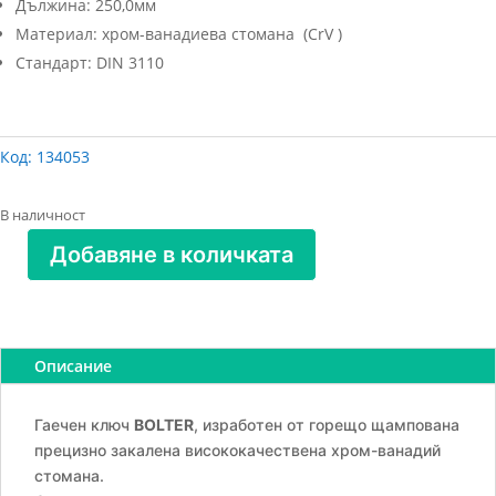
Дължина: 250,0мм
Материал: хром-ванадиева стомана (CrV )
Стандарт: DIN 3110
Код:
134053
В наличност
Добавяне в количката
количество
за
Ключ
гаечен
Описание
пресован
24х27мм
CR.V.
Гаечен ключ
BOLTER
, изработен от горещо щампована
BOLTER
прецизно закалена висококачествена хром-ванадий
стомана.