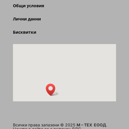
Общи условия
Лични данни
Бисквитки
Всички права запазени © 2025
M – TEX ЕООД
.
Цените в сайта са с включен ДДС.