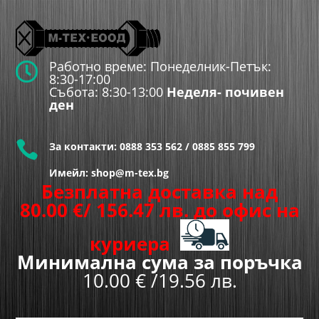
Работно време: Понеделник-Петък:

8:30-17:00
Събота: 8:30-13:00
Неделя- почивен
ден

За контакти:
0888 353 562
/
0885 855 799
Имейл: shop@m-tex.bg
Безплатна доставка над
80.00
€
/ 156.47 лв.
до офис на
куриера
Минимална сума за поръчка
10.00 € /19.56 лв.