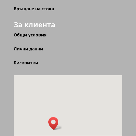
Връщане на стока
За клиента
Общи условия
Лични данни
Бисквитки