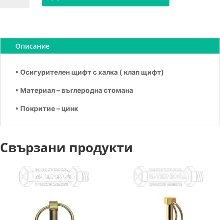
Клап
щифт
11023
Ф10х42
Описание
• Осигурителен щифт с халка ( клап щифт)
• Материал – въглеродна стомана
• Покритие – цинк
Свързани продукти