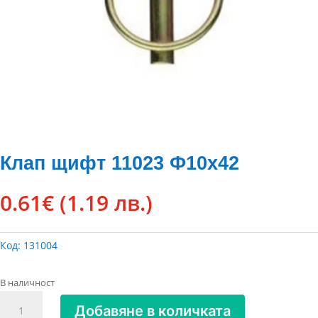
Клап щифт 11023 Ф10х42
0.61
€
(1.19 лв.)
Код:
131004
В наличност
количество
Добавяне в количката
за