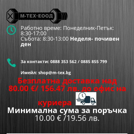
Работно време: Понеделник-Петък:

8:30-17:00
Събота: 8:30-13:00
Неделя- почивен
ден

За контакти:
0888 353 562
/
0885 855 799
Имейл: shop@m-tex.bg
Безплатна доставка над
80.00
€
/ 156.47 лв.
до офис на
куриера
Минимална сума за поръчка
10.00 € /19.56 лв.