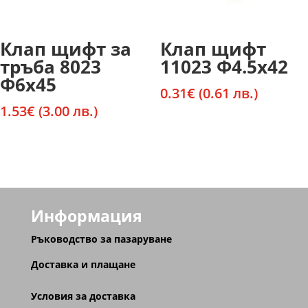
Клап щифт за
Клап щифт
тръба 8023
11023 Ф4.5х42
Ф6х45
0.31
€
(0.61 лв.)
1.53
€
(3.00 лв.)
Информация
Ръководство за пазаруване
Доставка и плащане
Условия за доставка