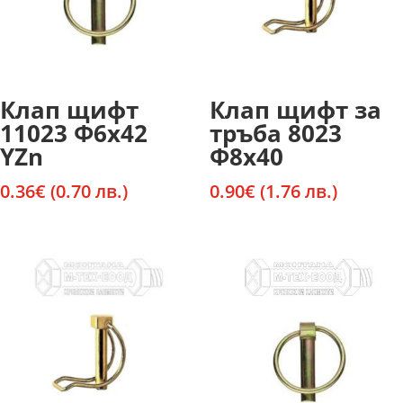
Клап щифт
Клап щифт за
11023 Ф6х42
тръба 8023
YZn
Ф8х40
0.36
€
(0.70 лв.)
0.90
€
(1.76 лв.)