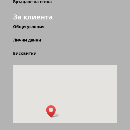
Връщане на стока
За клиента
Общи условия
Лични данни
Бисквитки