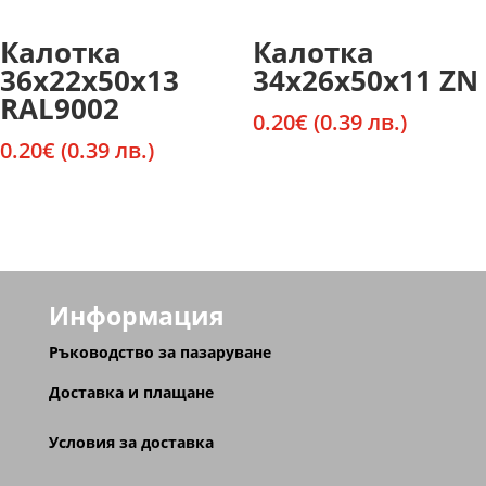
Калотка
Калотка
36х22х50х13
34х26х50х11 ZN
RAL9002
0.20
€
(0.39 лв.)
0.20
€
(0.39 лв.)
Информация
Ръководство за пазаруване
Доставка и плащане
Условия за доставка