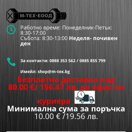
Работно време: Понеделник-Петък:

8:30-17:00
Събота: 8:30-13:00
Неделя- почивен
ден

За контакти:
0888 353 562
/
0885 855 799
Имейл: shop@m-tex.bg
Безплатна доставка над
80.00
€
/ 156.47 лв.
до офис на
куриера
Минимална сума за поръчка
10.00 € /19.56 лв.