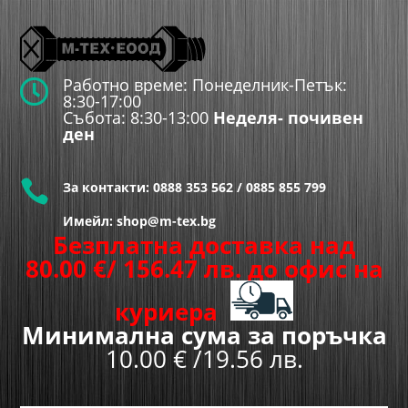
Работно време: Понеделник-Петък:

8:30-17:00
Събота: 8:30-13:00
Неделя- почивен
ден

За контакти:
0888 353 562
/
0885 855 799
Имейл: shop@m-tex.bg
Безплатна доставка над
80.00
€
/ 156.47 лв.
до офис на
куриера
Минимална сума за поръчка
10.00 € /19.56 лв.