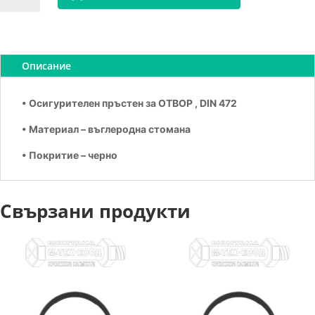
Зегерка
за
отвор
А68
Описание
• Осигурителен пръстен за ОТВОР , DIN 472
• Материал – въглеродна стомана
• Покритие – черно
Свързани продукти