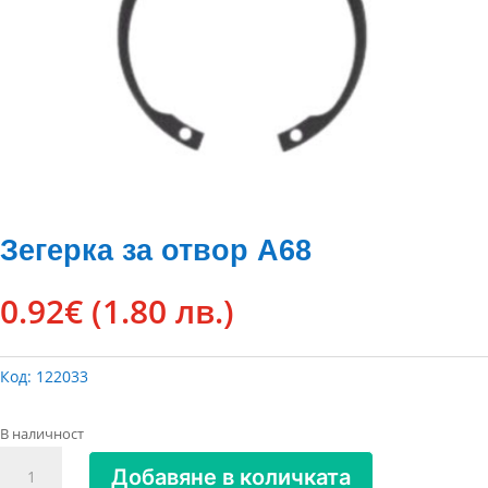
Зегерка за отвор А68
0.92
€
(1.80 лв.)
Код:
122033
В наличност
количество
Добавяне в количката
за