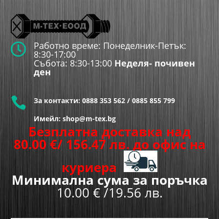
Работно време: Понеделник-Петък:

8:30-17:00
Събота: 8:30-13:00
Неделя- почивен
ден

За контакти:
0888 353 562
/
0885 855 799
Имейл: shop@m-tex.bg
Безплатна доставка над
80.00
€
/ 156.47 лв.
до офис на
куриера
Минимална сума за поръчка
10.00 € /19.56 лв.