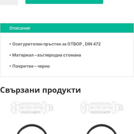
Зегерка
за
отвор
А47
Описание
• Осигурителен пръстен за ОТВОР , DIN 472
• Материал – въглеродна стомана
• Покритие – черно
Свързани продукти