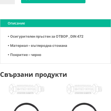
Зегерка
за
отвор
А24
Описание
• Осигурителен пръстен за ОТВОР , DIN 472
• Материал – въглеродна стомана
• Покритие – черно
Свързани продукти