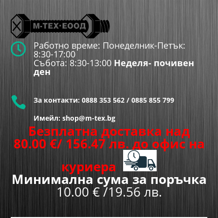
Работно време: Понеделник-Петък:

8:30-17:00
Събота: 8:30-13:00
Неделя- почивен
ден

За контакти:
0888 353 562
/
0885 855 799
Имейл: shop@m-tex.bg
Безплатна доставка над
80.00
€
/ 156.47 лв.
до офис на
куриера
Минимална сума за поръчка
10.00 € /19.56 лв.