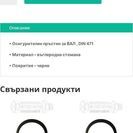
Зегерка
за
вал
В52
Описание
• Осигурителен пръстен за ВАЛ , DIN 471
• Материал – въглеродна стомана
• Покритие – черно
Свързани продукти