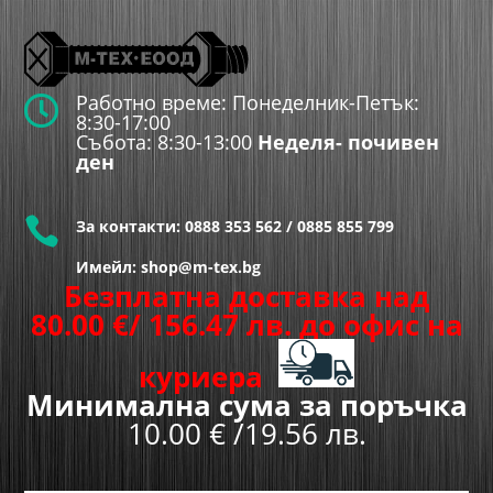
Работно време: Понеделник-Петък:

8:30-17:00
Събота: 8:30-13:00
Неделя- почивен
ден

За контакти:
0888 353 562
/
0885 855 799
Имейл: shop@m-tex.bg
Безплатна доставка над
80.00
€
/ 156.47 лв.
до офис на
куриера
Минимална сума за поръчка
10.00 € /19.56 лв.