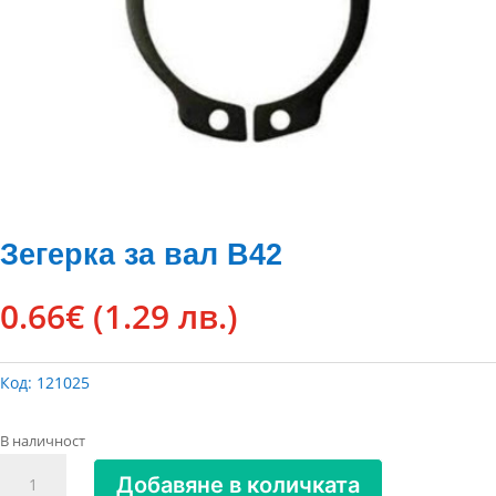
Зегерка за вал В42
0.66
€
(1.29 лв.)
Код:
121025
В наличност
количество
Добавяне в количката
за