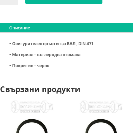
Зегерка
за
вал
В42
Описание
• Осигурителен пръстен за ВАЛ , DIN 471
• Материал – въглеродна стомана
• Покритие – черно
Свързани продукти