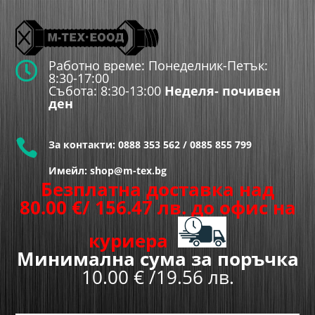
Работно време: Понеделник-Петък:

8:30-17:00
Събота: 8:30-13:00
Неделя- почивен
ден

За контакти:
0888 353 562
/
0885 855 799
Имейл: shop@m-tex.bg
Безплатна доставка над
80.00
€
/ 156.47 лв.
до офис на
куриера
Минимална сума за поръчка
10.00 € /19.56 лв.