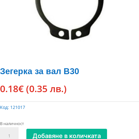
Зегерка за вал В30
0.18
€
(0.35 лв.)
Код:
121017
В наличност
количество
Добавяне в количката
за