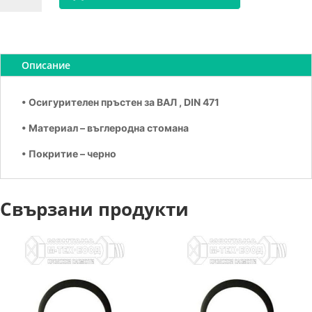
Зегерка
за
вал
В30
Описание
• Осигурителен пръстен за ВАЛ , DIN 471
• Материал – въглеродна стомана
• Покритие – черно
Свързани продукти