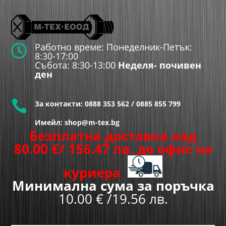
Работно време: Понеделник-Петък:

8:30-17:00
Събота: 8:30-13:00
Неделя- почивен
ден

За контакти:
0888 353 562
/
0885 855 799
Имейл: shop@m-tex.bg
Безплатна доставка над
80.00
€
/ 156.47 лв.
до офис на
куриера
Минимална сума за поръчка
10.00 € /19.56 лв.