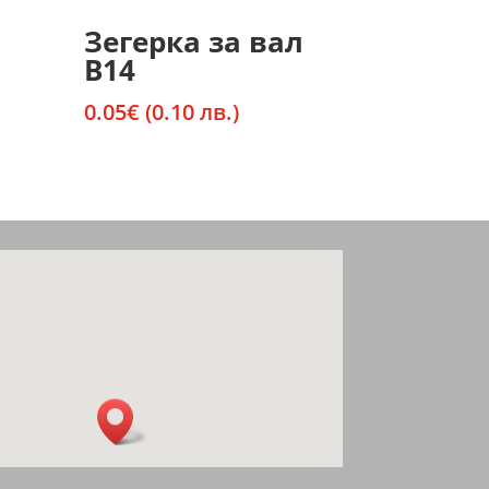
Зегерка за вал
В14
0.05
€
(0.10 лв.)