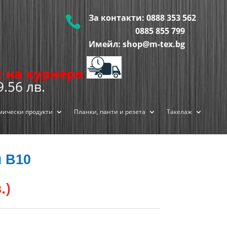
За контакти:
0888 353 562

0885 855
799
Имейл: shop@m-tex.bg
ис на куриера
9.56 лв.
мически продукти
Планки, панти и резета
Такелаж
л В10
.)