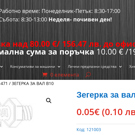
Работно време: Понеделник-Петък: 8:30-17:00
Събота: 8:30-13:00
Неделя- почивен ден!
ка над 80.00
€
/ 156.47 лв. до оф
ална сума за поръчка
10.00 € /1
Консумативи за машини
Лични предпазни средства
Хи
0 елемента
-471
/ ЗЕГЕРКА ЗА ВАЛ В10
Зегерка за ва
0.05
€
(0.10 лв
Код:
121003