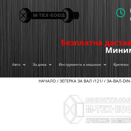

Безплатна достав
Миним
Авто
За дома
Инструменти и машини
Крепежи
НАЧАЛО
/
ЗЕГЕРКА ЗА ВАЛ /121/
/
ЗА-ВАЛ-DIN