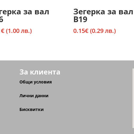
герка за вал
Зегерка за вал
6
В19
1
€
(1.00 лв.)
0.15
€
(0.29 лв.)
За клиента
Общи условия
Лични данни
Бисквитки