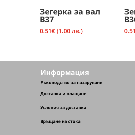
Зегерка за вал
Зе
В37
В3
0.51
€
(1.00 лв.)
0.5
Информация
Ръководство за пазаруване
Доставка и плащане
Условия за доставка
Връщане на стока