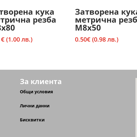
творена кука
Затворена кук
трична резба
метрична рез
х80
М8х50
1
€
(1.00 лв.)
0.50
€
(0.98 лв.)
За клиента
Общи условия
Лични данни
Бисквитки