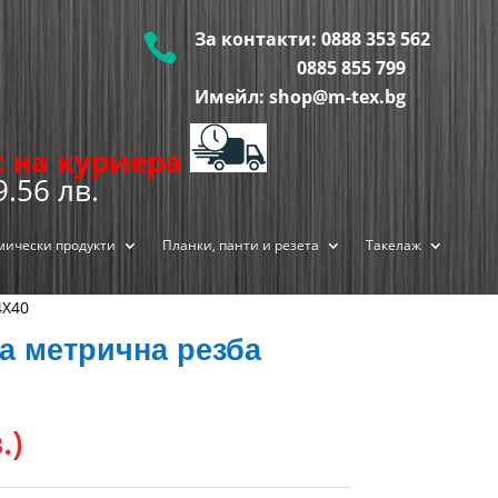
За контакти:
0888 353 562

0885 855
799
Имейл: shop@m-tex.bg
ис на куриера
9.56 лв.
мически продукти
Планки, панти и резета
Такелаж
4Х40
а метрична резба
.)