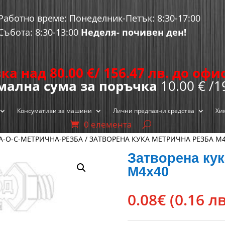
Работно време: Понеделник-Петък: 8:30-17:00
Събота: 8:30-13:00
Неделя- почивен ден!
ка над 80.00
€
/ 156.47 лв. до оф
ална сума за поръчка
10.00 € /1
Консумативи за машини
Лични предпазни средства
Хи
0 елемента
А-О-С-МЕТРИЧНА-РЕЗБА
/ ЗАТВОРЕНА КУКА МЕТРИЧНА РЕЗБА М
Затворена кук
М4х40
0.08
€
(0.16 лв