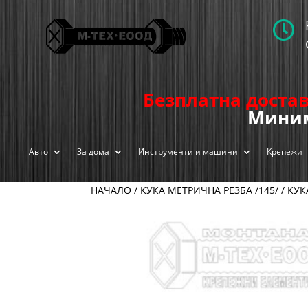

Безплатна достав
Миним
Авто
За дома
Инструменти и машини
Крепежи
НАЧАЛО
/
КУКА МЕТРИЧНА РЕЗБА /145/
/
КУК