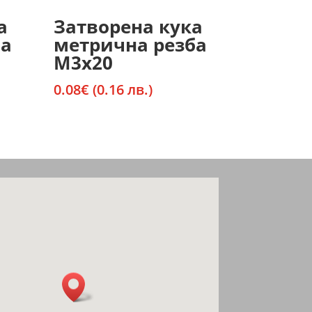
а
Затворена кука
ба
метрична резба
М3х20
0.08
€
(0.16 лв.)