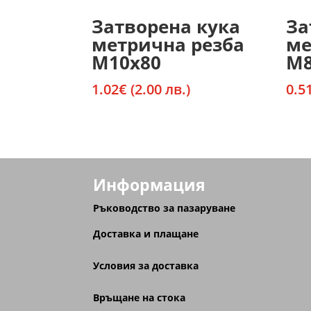
Затворена кука
За
метрична резба
ме
М10х80
М8
1.02
€
(2.00 лв.)
0.5
Информация
Ръководство за пазаруване
Доставка и плащане
Условия за доставка
Връщане на стока