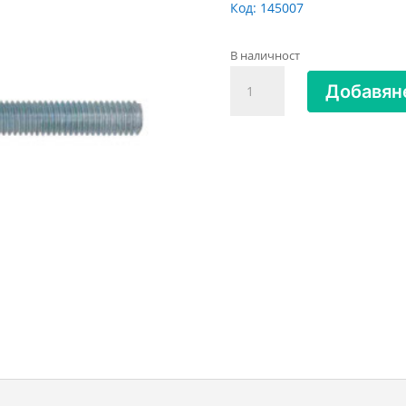
Код:
145007
В наличност
количество
Добавяне
за
Затворена
кука
метрична
резба
М4х40