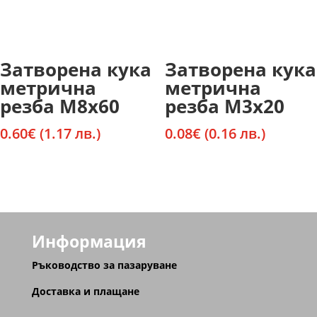
Затворена кука
Затворена кука
метрична
метрична
резба М8х60
резба М3х20
0.60
€
(1.17 лв.)
0.08
€
(0.16 лв.)
Информация
Ръководство за пазаруване
Доставка и плащане