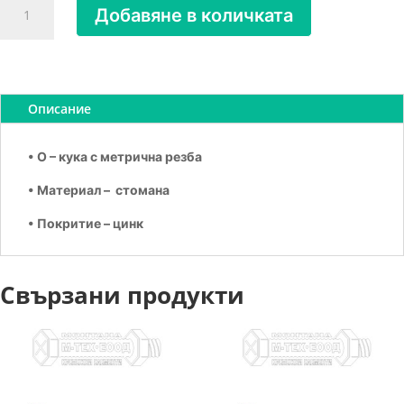
Добавяне в количката
за
Затворена
кука
метрична
резба
Описание
М10х60
• O – кука с метрична резба
• Материал – стомана
• Покритие – цинк
Свързани продукти