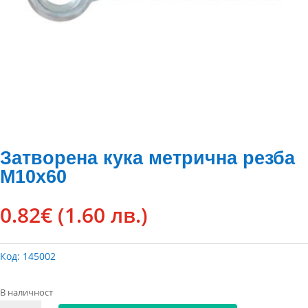
Затворена кука метрична резба
М10х60
0.82
€
(1.60 лв.)
Код:
145002
В наличност
количество