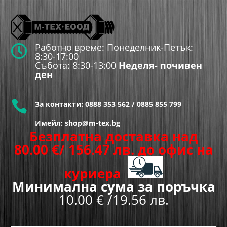
Работно време: Понеделник-Петък:

8:30-17:00
Събота: 8:30-13:00
Неделя- почивен
ден

За контакти:
0888 353 562
/
0885 855 799
Имейл: shop@m-tex.bg
Безплатна доставка над
80.00
€
/ 156.47 лв.
до офис на
куриера
Минимална сума за поръчка
10.00 € /19.56 лв.