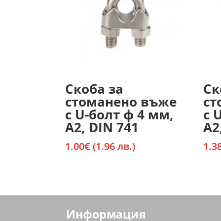
Скоба за
Ск
стоманено въже
ст
с U-болт ф 4 мм,
с 
А2, DIN 741
А2
1.00
€
(1.96 лв.)
1.3
Информация