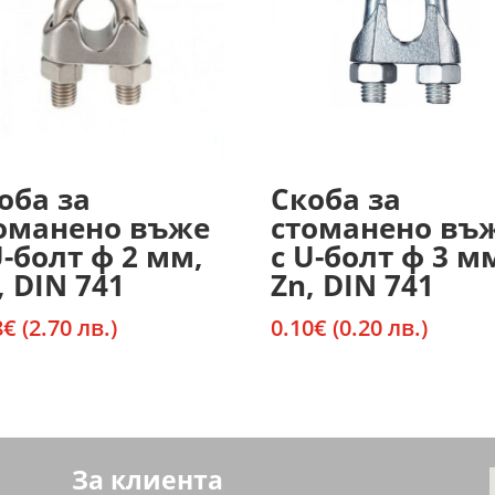
оба за
Скоба за
оманено въже
стоманено въ
U-болт ф 2 мм,
с U-болт ф 3 м
, DIN 741
Zn, DIN 741
8
€
(2.70 лв.)
0.10
€
(0.20 лв.)
За клиента