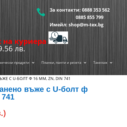
За контакти:
0888 353 562

0885 855
799
Имейл: shop@m-tex.bg
ис на куриера
9.56 лв.
мически продукти
Планки, панти и резета
Такелаж
ЖЕ С U-БОЛТ Ф 16 ММ, ZN, DIN 741
анено въже с U-болт ф
 741
.)