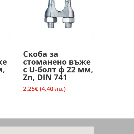
Скоба за
же
стоманено въже
м,
с U-болт ф 22 мм,
Zn, DIN 741
2.25
€
(4.40 лв.)