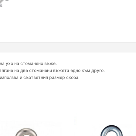
болт
ф
16
мм,
Zn,
DIN
741
 на ухо на стоманено въже.
тягане на две стоманени въжета едно към друго.
използва и съответния размер скоба.