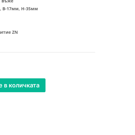
о въже
, B-17мм, H-35мм
итие ZN
 в количката