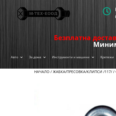

Безплатна достав
Миним
Авто
За дома
Инструменти и машини
Крепежи
НАЧАЛО
/
ЖАБКА/ПРЕСОВКА/КЛИПСИ /117/
/