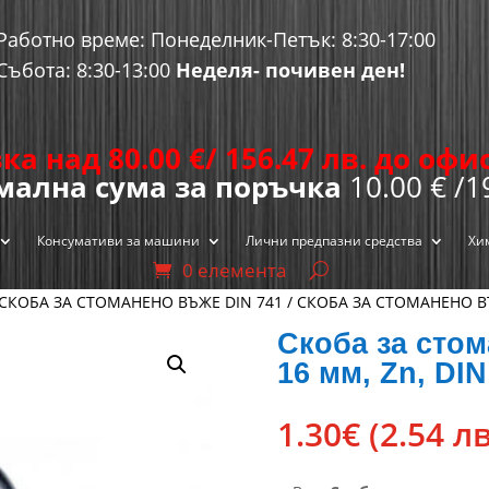
Работно време: Понеделник-Петък: 8:30-17:00
Събота: 8:30-13:00
Неделя- почивен ден!
ка над 80.00
€
/ 156.47 лв. до оф
ална сума за поръчка
10.00 € /1
Консумативи за машини
Лични предпазни средства
Хи
0 елемента
СКОБА ЗА СТОМАНЕНО ВЪЖЕ DIN 741
/ СКОБА ЗА СТОМАНЕНО ВЪ
Скоба за стом
16 мм, Zn, DIN
1.30
€
(2.54 лв