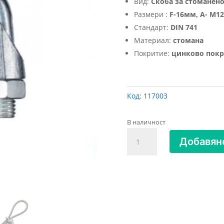
Вид:
Скоба за стоманен
Размери :
F-16мм, A- М12
Стандарт:
DIN 741
Материал:
стомана
Покритие:
цинково покр
Код:
117003
В наличност
количество
Добавяне
за
Скоба
за
стоманено
въже
с
U-