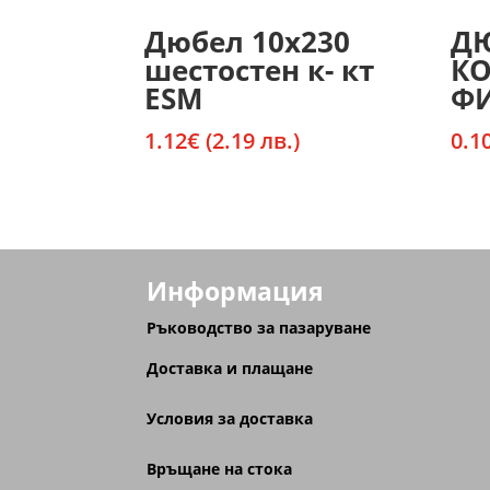
Дюбел 10х230
ДЮ
шестостен к- кт
К
ESM
ФИ
1.12
€
(2.19 лв.)
0.1
Информация
Ръководство за пазаруване
Доставка и плащане
Условия за доставка
Връщане на стока