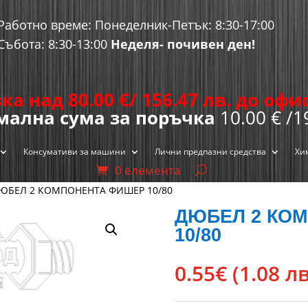
Работно време: Понеделник-Петък: 8:30-17:00
Събота: 8:30-13:00
Неделя- почивен ден!
ка над 80.00
€
/ 156.47 лв. до оф
ална сума за поръчка
10.00 € /1
Консумативи за машини
Лични предпазни средства
Хи
0 елемента
ЮБЕЛ 2 КОМПОНЕНТА ФИШЕР 10/80
ДЮБЕЛ 2 КО
10/80
0.55
€
(1.08 лв