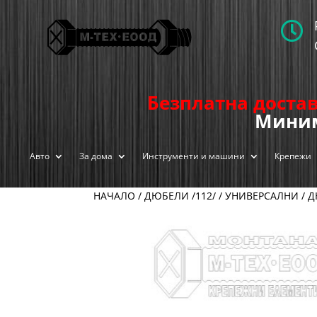

Безплатна достав
Миним
Авто
За дома
Инструменти и машини
Крепежи
НАЧАЛО
/
ДЮБЕЛИ /112/
/
УНИВЕРСАЛНИ
/ Д