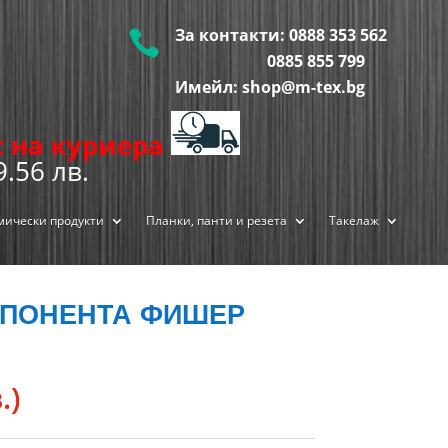
За контакти:
0888 353 562

0885 855
799
Имейл: shop@m-tex.bg
ис на куриера
9.56 лв.
мически продукти
Планки, панти и резета
Такелаж
МПОНЕНТА ФИШЕР
.)