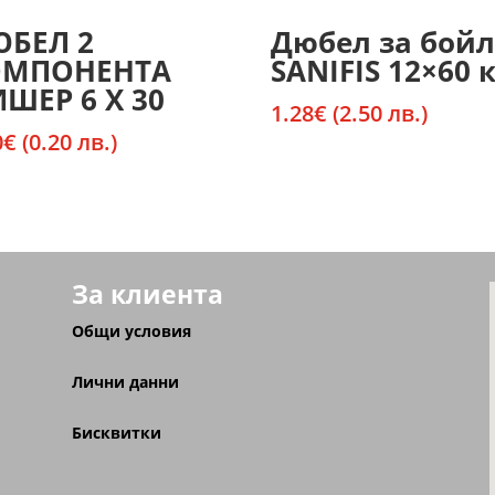
БЕЛ 2
Дюбел за бойл
ОМПОНЕНТА
SANIFIS 12×60 к
ШЕР 6 Х 30
1.28
€
(2.50 лв.)
0
€
(0.20 лв.)
За клиента
Общи условия
Лични данни
Бисквитки