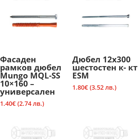
Фасаден
Дюбел 12х300
рамков дюбел
шестостен к- кт
Mungo MQL-SS
ESM
10×160 –
1.80
€
(3.52 лв.)
универсален
1.40
€
(2.74 лв.)