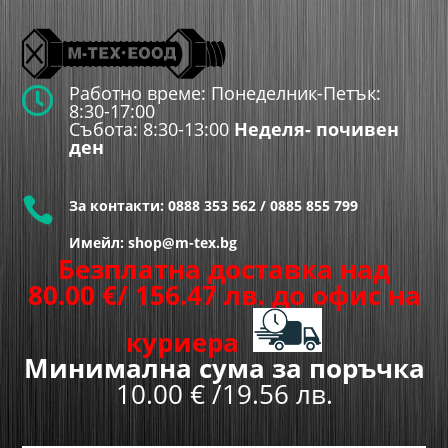
Работно време: Понеделник-Петък:

8:30-17:00
Събота: 8:30-13:00
Неделя- почивен
ден

За контакти:
0888 353 562
/
0885 855 799
Имейл: shop@m-tex.bg
Безплатна доставка над
80.00
€
/ 156.47 лв.
до офис на
куриера
Минимална сума за поръчка
10.00 € /19.56 лв.