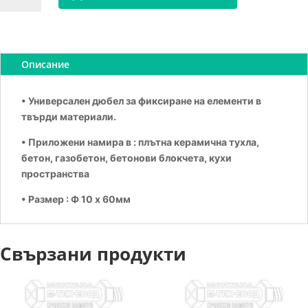
Дюбел
универсален
10/60
Multi
Описание
• Универсален дюбел за фиксиране на елементи в
твърди материали.
• Приложени намира в : плътна керамична тухла,
бетон, газобетон, бетонови блокчета, кухи
пространства
• Размер : Ф 10 х 60мм
Свързани продукти