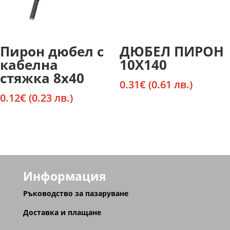
Пирон дюбел с
ДЮБЕЛ ПИРОН
кабелна
10Х140
стяжка 8х40
0.31
€
(0.61 лв.)
0.12
€
(0.23 лв.)
Информация
Ръководство за пазаруване
Доставка и плащане