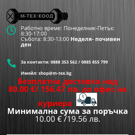
Работно време: Понеделник-Петък:

8:30-17:00
Събота: 8:30-13:00
Неделя- почивен
ден

За контакти:
0888 353 562
/
0885 855 799
Имейл: shop@m-tex.bg
Безплатна доставка над
80.00
€
/ 156.47 лв.
до офис на
куриера
Минимална сума за поръчка
10.00 € /19.56 лв.