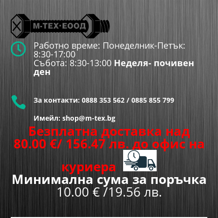
Работно време: Понеделник-Петък:

8:30-17:00
Събота: 8:30-13:00
Неделя- почивен
ден

За контакти:
0888 353 562
/
0885 855 799
Имейл: shop@m-tex.bg
Безплатна доставка над
80.00
€
/ 156.47 лв.
до офис на
куриера
Минимална сума за поръчка
10.00 € /19.56 лв.