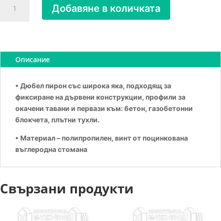
Добавяне в количката
за
ДЮБЕЛ
ПИРОН
ШИРОКА
ШАПКА
Описание
6Х60
• Дюбел пирон със широка яка, подходящ за
фиксиране на дървени конструкции, профили за
окачени тавани и первази към: бетон, газобетонни
блокчета, плътни тухли.
• Материал – полипропилен, винт от поцинкована
въглеродна стомана
Свързани продукти