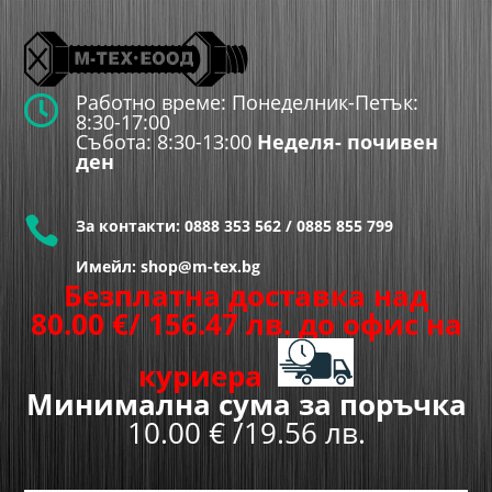
Работно време: Понеделник-Петък:

8:30-17:00
Събота: 8:30-13:00
Неделя- почивен
ден

За контакти:
0888 353 562
/
0885 855 799
Имейл: shop@m-tex.bg
Безплатна доставка над
80.00
€
/ 156.47 лв.
до офис на
куриера
Минимална сума за поръчка
10.00 € /19.56 лв.