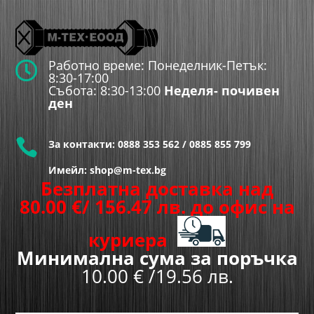
Работно време: Понеделник-Петък:

8:30-17:00
Събота: 8:30-13:00
Неделя- почивен
ден

За контакти:
0888 353 562
/
0885 855 799
Имейл: shop@m-tex.bg
Безплатна доставка над
80.00
€
/ 156.47 лв.
до офис на
куриера
Минимална сума за поръчка
10.00 € /19.56 лв.