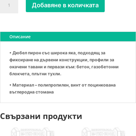
Добавяне в количката
за
ДЮБЕЛ
ПИРОН
ШИРОКА
ШАПКА
Описание
6Х40
• Дюбел пирон със широка яка, подходящ за
фиксиране на дървени конструкции, профили за
окачени тавани и первази към: бетон, газобетонни
блокчета, плътни тухли.
• Материал – полипропилен, винт от поцинкована
въглеродна стомана
Свързани продукти