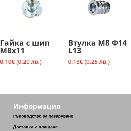
Гайка с шип
Втулка М8 Ф14
М8х11
L13
0.10
€
(0.20 лв.)
0.13
€
(0.25 лв.)
Информация
Ръководство за пазаруване
Доставка и плащане