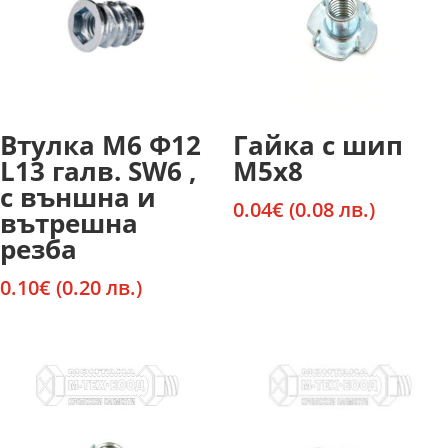
Втулка М6 Ф12
Гайка с шип
L13 галв. SW6 ,
М5х8
с външна и
0.04
€
(0.08 лв.)
вътрешна
резба
0.10
€
(0.20 лв.)