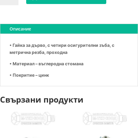
Гайка
с
шип
М4х8
Описание
• Гайка за дърво, с четири осигурителни зъба, с
метрична резба, проходна
• Материал – въглеродна стомана
• Покритие – цинк
Свързани продукти