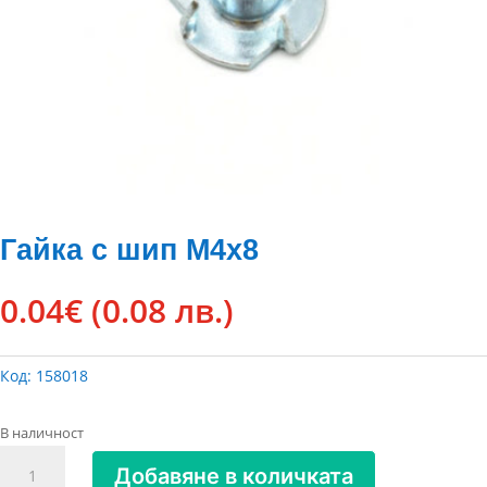
Гайка с шип М4х8
0.04
€
(0.08 лв.)
Код:
158018
В наличност
количество
Добавяне в количката
за