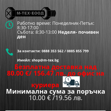
Работно време: Понеделник-Петък:

8:30-17:00
Събота: 8:30-13:00
Неделя- почивен
ден

За контакти:
0888 353 562
/
0885 855 799
Имейл: shop@m-tex.bg
Безплатна доставка над
80.00
€
/ 156.47 лв.
до офис на
куриера
Минимална сума за поръчка
10.00 € /19.56 лв.