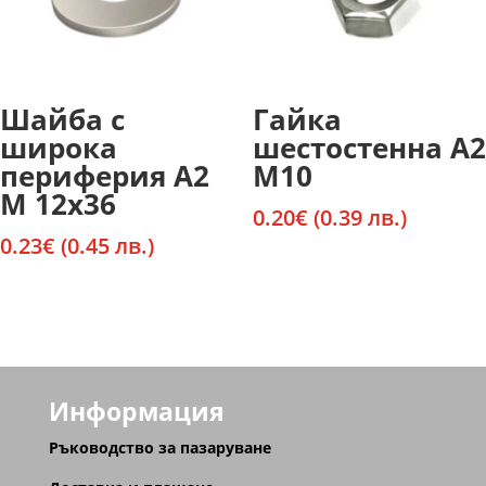
Шайба с
Гайка
широка
шестостенна А2
периферия А2
М10
М 12х36
0.20
€
(0.39 лв.)
0.23
€
(0.45 лв.)
Информация
Ръководство за пазаруване