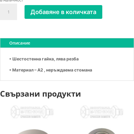
В наличност
количество
Добавяне в количката
за
Гайка
шестостенна
лява
резба
Описание
А2
М20
• Шестостенна гайка, лява резба
• Материал – А2 , неръждаема стомана
Свързани продукти