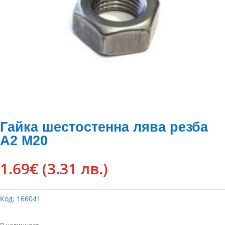
Гайка шестостенна лява резба
А2 М20
1.69
€
(3.31 лв.)
Код:
166041