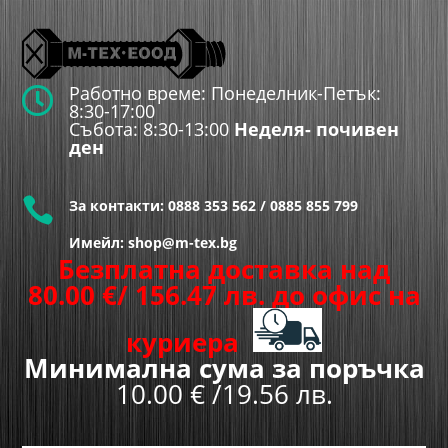
Работно време: Понеделник-Петък:

8:30-17:00
Събота: 8:30-13:00
Неделя- почивен
ден

За контакти:
0888 353 562
/
0885 855 799
Имейл: shop@m-tex.bg
Безплатна доставка над
80.00
€
/ 156.47 лв.
до офис на
куриера
Минимална сума за поръчка
10.00 € /19.56 лв.