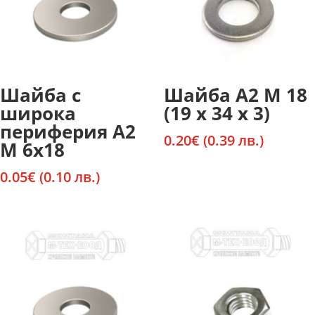
Шайба с
Шайба А2 М 18
широка
(19 х 34 х 3)
периферия А2
0.20
€
(0.39 лв.)
М 6х18
0.05
€
(0.10 лв.)