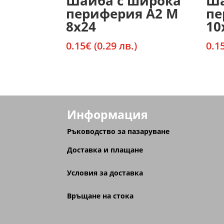
Шайба с широка
Ша
периферия А2 М
пе
8х24
10
0.15
€
(0.29 лв.)
0.1
Информация
Ръководство за пазаруване
Доставка и плащане
Условия за доставка
Връщане на стока