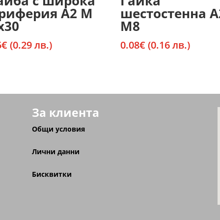
йба с широка
Гайка
риферия А2 М
шестостенна А
х30
М8
5
€
(0.29 лв.)
0.08
€
(0.16 лв.)
За клиента
Общи условия
Лични данни
Бисквитки