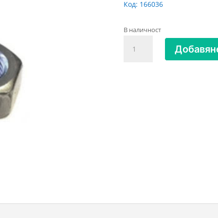
Код:
166036
В наличност
количество
Добавяне
за
Гайка
шестостенна
лява
резба
А2
М12