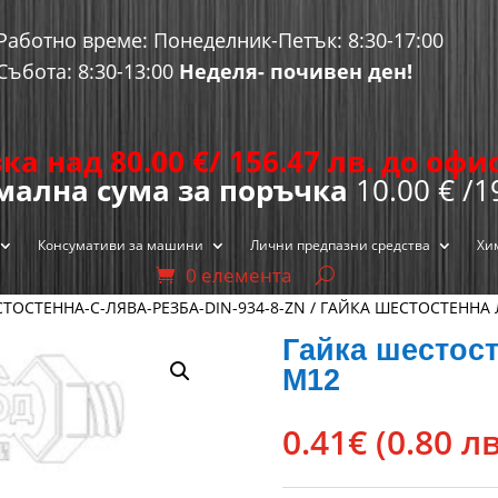
Работно време: Понеделник-Петък: 8:30-17:00
Събота: 8:30-13:00
Неделя- почивен ден!
ка над 80.00
€
/ 156.47 лв. до оф
ална сума за поръчка
10.00 € /1
Консумативи за машини
Лични предпазни средства
Хи
0 елемента
ТОСТЕННА-С-ЛЯВА-РЕЗБА-DIN-934-8-ZN
/ ГАЙКА ШЕСТОСТЕННА 
Гайка шестост
М12
0.41
€
(0.80 лв