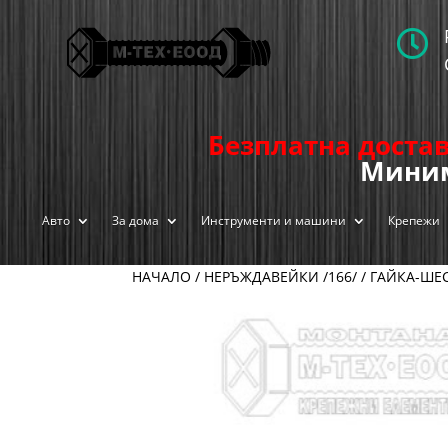

Безплатна достав
Миним
Авто
За дома
Инструменти и машини
Крепежи
НАЧАЛО
/
НЕРЪЖДАВЕЙКИ /166/
/
ГАЙКА-ШЕС