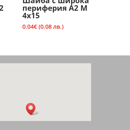
Шайба с широка
2
периферия А2 М
4х15
0.04
€
(0.08 лв.)