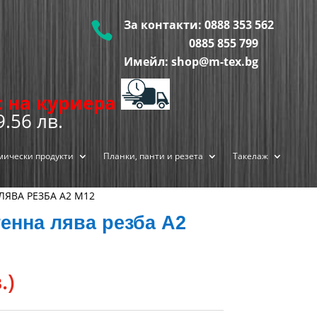
За контакти:
0888 353 562

0885 855
799
Имейл: shop@m-tex.bg
ис на куриера
9.56 лв.
мически продукти
Планки, панти и резета
Такелаж
ЛЯВА РЕЗБА А2 М12
енна лява резба А2
.)