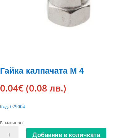
Гайка калпачата М 4
0.04
€
(0.08 лв.)
Код:
079004
В наличност
количество
Добавяне в количката
за