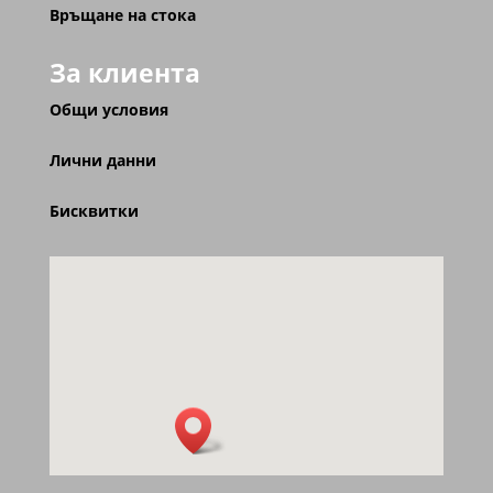
Връщане на стока
За клиента
Общи условия
Лични данни
Бисквитки