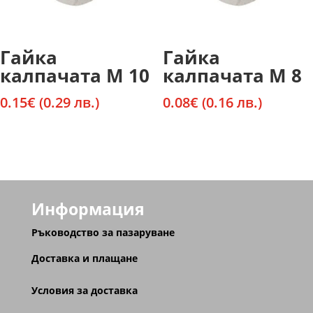
Гайка
Гайка
калпачата М 10
калпачата М 8
0.15
€
(0.29 лв.)
0.08
€
(0.16 лв.)
Информация
Ръководство за пазаруване
Доставка и плащане
Условия за доставка