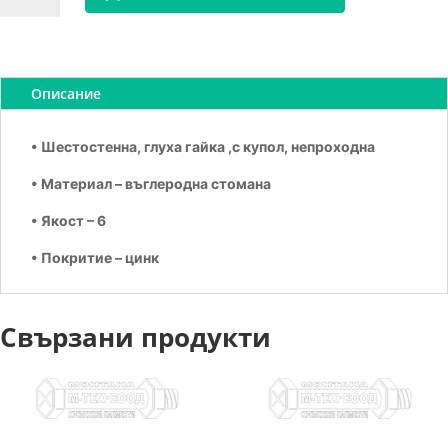
Гайка
калпачата
М
4
Описание
• Шестостенна, глуха гайка ,с купол, непроходна
• Материал – въглеродна стомана
• Якост – 6
• Покритие – цинк
Свързани продукти