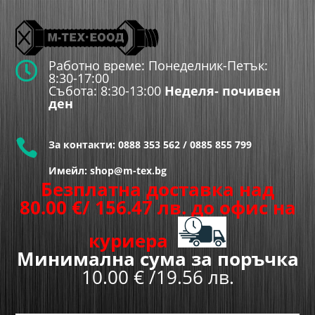
Работно време: Понеделник-Петък:

8:30-17:00
Събота: 8:30-13:00
Неделя- почивен
ден

За контакти:
0888 353 562
/
0885 855 799
Имейл: shop@m-tex.bg
Безплатна доставка над
80.00
€
/ 156.47 лв.
до офис на
куриера
Минимална сума за поръчка
10.00 € /19.56 лв.