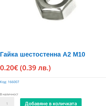
Гайка шестостенна А2 М10
0.20
€
(0.39 лв.)
Код:
166007
В наличност
количество
Добавяне в количката
за