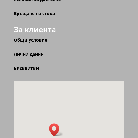
Връщане на стока
За клиента
Общи условия
Лични данни
Бисквитки