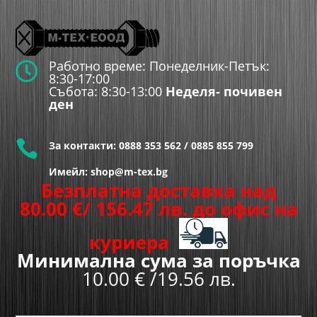
Работно време: Понеделник-Петък:

8:30-17:00
Събота: 8:30-13:00
Неделя- почивен
ден

За контакти:
0888 353 562
/
0885 855 799
Имейл: shop@m-tex.bg
Безплатна доставка над
80.00
€
/ 156.47 лв.
до офис на
куриера
Минимална сума за поръчка
10.00 € /19.56 лв.