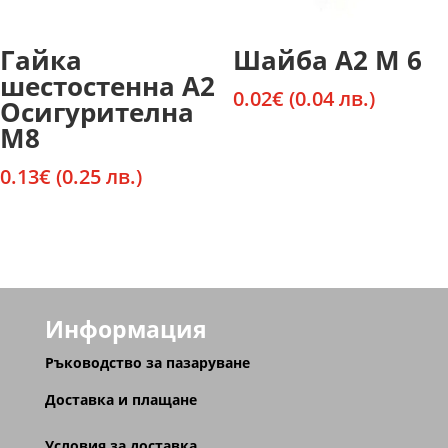
Гайка
Шайба А2 М 6
шестостенна А2
0.02
€
(0.04 лв.)
Осигурителна
М8
0.13
€
(0.25 лв.)
Информация
Ръководство за пазаруване
Доставка и плащане
Условия за доставка