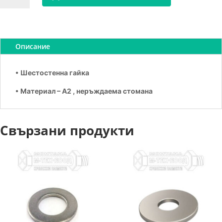
Гайка
шестостенна
А2
М10
Описание
• Шестостенна гайка
• Материал – А2 , неръждаема стомана
Свързани продукти