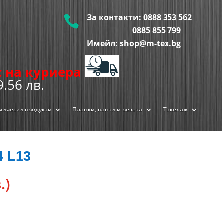
За контакти:
0888 353 562

0885 855
799
Имейл: shop@m-tex.bg
ис на куриера
9.56 лв.
мически продукти
Планки, панти и резета
Такелаж
4 L13
.)