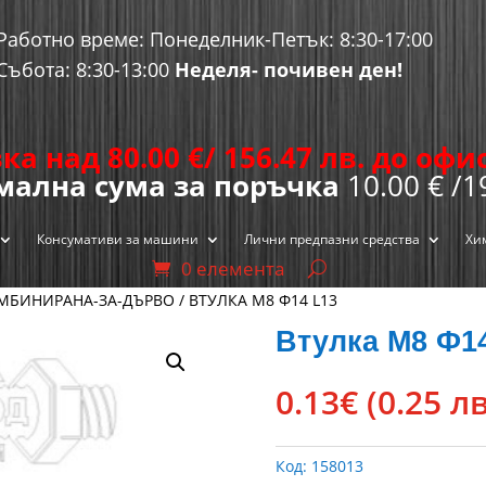
Работно време: Понеделник-Петък: 8:30-17:00
Събота: 8:30-13:00
Неделя- почивен ден!
ка над 80.00
€
/ 156.47 лв. до оф
ална сума за поръчка
10.00 € /1
Консумативи за машини
Лични предпазни средства
Хи
0 елемента
МБИНИРАНА-ЗА-ДЪРВО
/ ВТУЛКА М8 Ф14 L13
Втулка М8 Ф1
0.13
€
(0.25 лв
Код:
158013