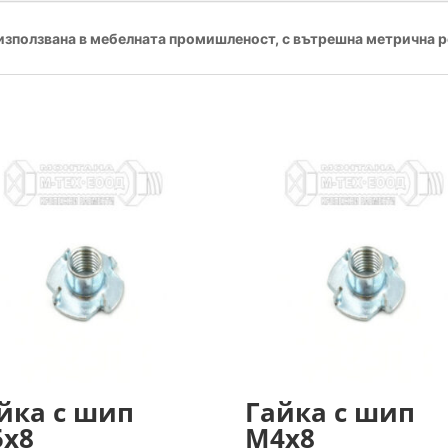
, използвана в мебелната промишленост, с вътрешна метрична р
йка с шип
Гайка с шип
х8
М4х8