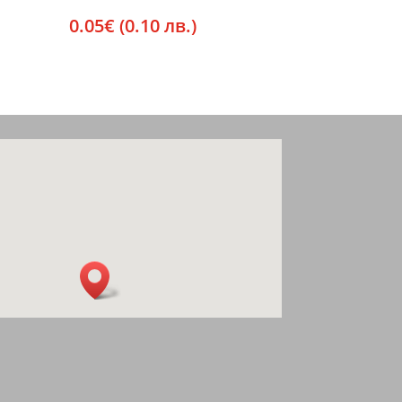
0.05
€
(0.10 лв.)