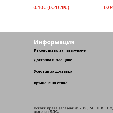
0.10
€
(0.20 лв.)
0.0
Информация
Ръководство за пазаруване
Доставка и плащане
Условия за доставка
Връщане на стока
Всички права запазени © 2025
M – TEX ЕО
включен ДДС.