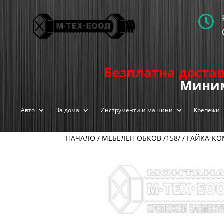

Безплатна достав
Миним
Авто
За дома
Инструменти и машини
Крепежи
НАЧАЛО
/
МЕБЕЛЕН ОБКОВ /158/
/
ГАЙКА-КО