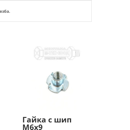
езба.
Гайка с шип
М6х9