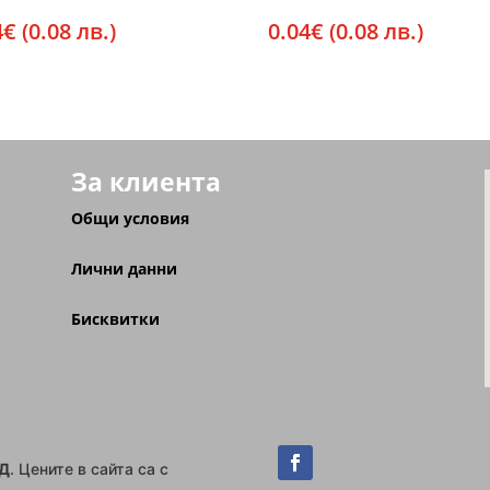
4
€
(0.08 лв.)
0.04
€
(0.08 лв.)
За клиента
Общи условия
Лични данни
Бисквитки
ОД
. Цените в сайта са с