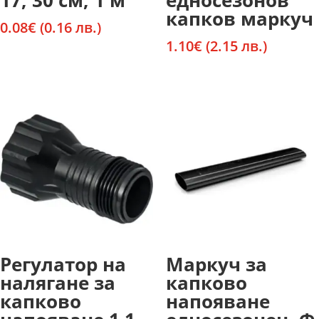
17, 30 см, 1 м
едносезонов
капков маркуч
0.08
€
(0.16 лв.)
1.10
€
(2.15 лв.)
Регулатор на
Маркуч за
налягане за
капково
капково
напояване