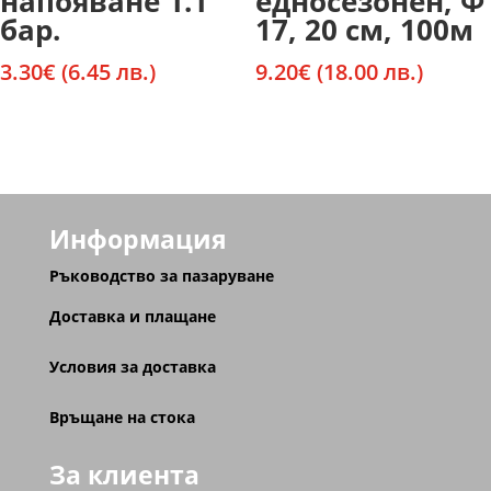
напояване 1.1
едносезонен, Ф
бар.
17, 20 см, 100м
3.30
€
(6.45 лв.)
9.20
€
(18.00 лв.)
Информация
Ръководство за пазаруване
Доставка и плащане
Условия за доставка
Връщане на стока
За клиента