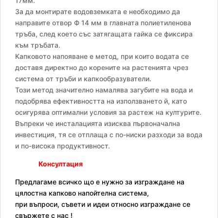
17мм.
маркуч
За да монтирате водовземката е необходимо да
направите отвор Ф 14 мм в главната полиетиленова
тръба, след което със затягащата гайка се фиксира
към тръбата.
Капковото напояване е метод, при които водата се
доставя директно до корените на растенията чрез
система от тръби и капкообразуватели.
Този метод значително намалява загубите на вода и
подобрява ефективността на използването й, като
осигурява оптимални условия за растеж на културите.
Въпреки че инсталацията изисква първоначална
инвестиция, тя се отплаща с по-ниски разходи за вода
и по-висока продуктивност.
Консултация
Предлагаме всичко що е нужно за изграждане на
цялостна капково напойтелна система,
при въпроси, съвети и идеи относно изграждане се
свържете с нас !