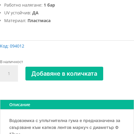
Работно налягане:
1 бар
UV устойчив:
ДА
Материал:
Пластмаса
Код:
094012
В наличност
количество
Добавяне в количката
за
Водовземка
с
уплътнител
Ф
Описание
17
за
Водовземка с уплътнителна гума е предназначена за
едносезонен
свързване към капков лентов маркуч с диаметър Ф
капков