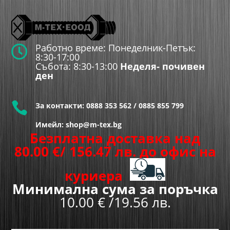
Работно време: Понеделник-Петък:

8:30-17:00
Събота: 8:30-13:00
Неделя- почивен
ден

За контакти:
0888 353 562
/
0885 855 799
Имейл: shop@m-tex.bg
Безплатна доставка над
80.00
€
/ 156.47 лв.
до офис на
куриера
Минимална сума за поръчка
10.00 € /19.56 лв.