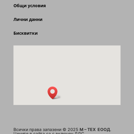
Общи условия
Лични данни
Бисквитки
Всички права запазени © 2025
M – TEX ЕООД
.
Цените в сайта са с включен ДДС.