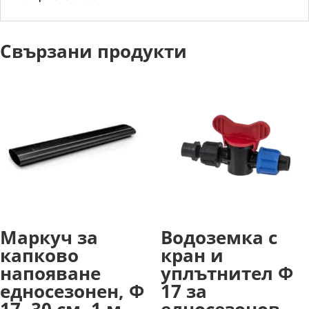
Свързани продукти
Маркуч за
Водоземка с
капково
кран и
напояване
уплътнител Ф
едносезонен, Ф
17 за