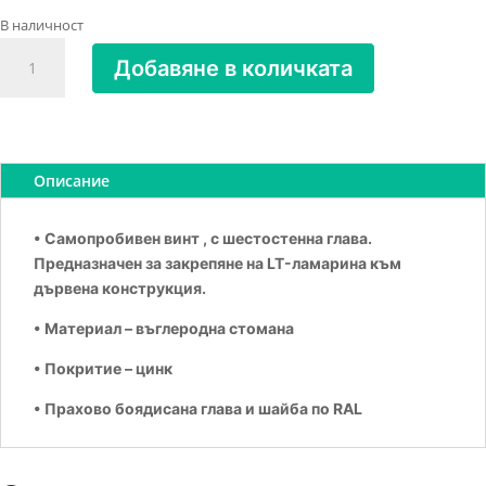
В наличност
количество
Добавяне в количката
за
ВИНТ
САМОПР.+ШАЙБА
4.8Х25
RAL3009
Описание
• Самопробивен винт , с шестостенна глава.
Предназначен за закрепяне на LT-ламарина към
дървена конструкция.
• Материал – въглеродна стомана
• Покритие – цинк
• Прахово боядисана глава и шайба по RAL