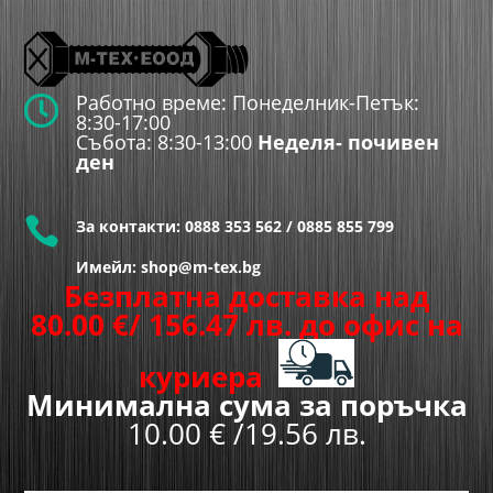
Работно време: Понеделник-Петък:

8:30-17:00
Събота: 8:30-13:00
Неделя- почивен
ден

За контакти:
0888 353 562
/
0885 855 799
Имейл: shop@m-tex.bg
Безплатна доставка над
80.00
€
/ 156.47 лв.
до офис на
куриера
Минимална сума за поръчка
10.00 € /19.56 лв.