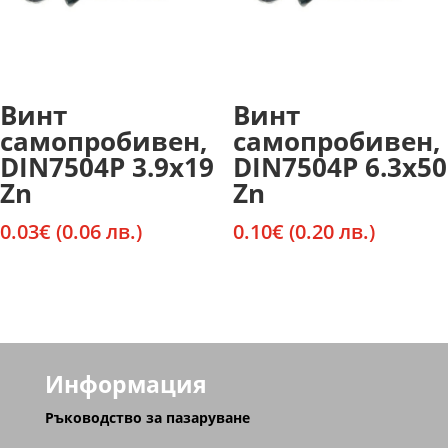
Винт
Винт
самопробивен,
самопробивен,
DIN7504P 3.9х19
DIN7504P 6.3х50
Zn
Zn
0.03
€
(0.06 лв.)
0.10
€
(0.20 лв.)
Информация
Ръководство за пазаруване