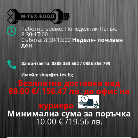
Работно време: Понеделник-Петък:

8:30-17:00
Събота: 8:30-13:00
Неделя- почивен
ден

За контакти:
0888 353 562
/
0885 855 799
Имейл: shop@m-tex.bg
Безплатна доставка над
80.00
€
/ 156.47 лв.
до офис на
куриера
Минимална сума за поръчка
10.00 € /19.56 лв.