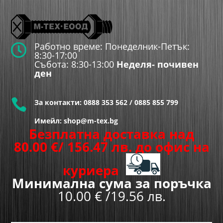
Работно време: Понеделник-Петък:

8:30-17:00
Събота: 8:30-13:00
Неделя- почивен
ден

За контакти:
0888 353 562
/
0885 855 799
Имейл: shop@m-tex.bg
Безплатна доставка над
80.00
€
/ 156.47 лв.
до офис на
куриера
Минимална сума за поръчка
10.00 € /19.56 лв.