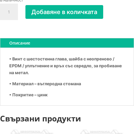
В наличност
количество
Добавяне в количката
за
Винт
самопробивен
+
шайба
Описание
5.5х80
• Винт с шестостенна глава, шайба с неопреново /
EPDM / уплътнение и връх със свредло, за пробиване
на метал.
• Материал – въглеродна стомана
• Покритие – цинк
Свързани продукти