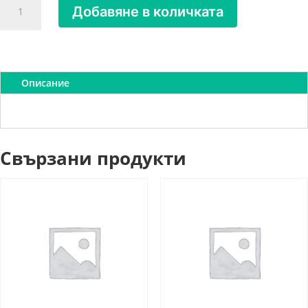
Добавяне в количката
за
Винт
самонарезен
4,2х16
широка
Описание
периферия
Свързани продукти