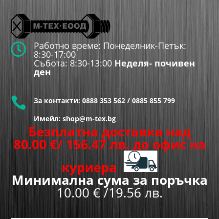
Работно време: Понеделник-Петък:

8:30-17:00
Събота: 8:30-13:00
Неделя- почивен
ден

За контакти:
0888 353 562
/
0885 855 799
Имейл: shop@m-tex.bg
Безплатна доставка над
80.00
€
/ 156.47 лв.
до офис на
куриера
Минимална сума за поръчка
10.00 € /19.56 лв.