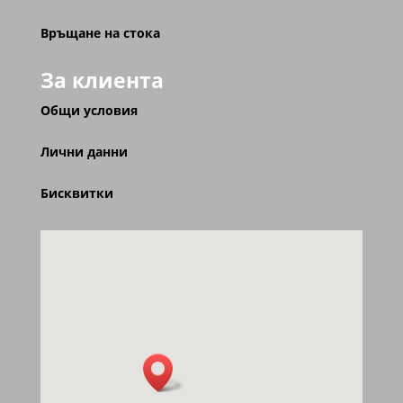
Връщане на стока
За клиента
Общи условия
Лични данни
Бисквитки