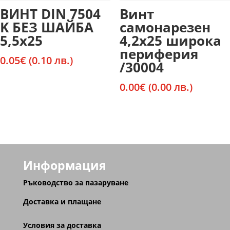
ВИНТ DIN 7504
Винт
K БЕЗ ШАЙБА
самонарезен
5,5х25
4,2х25 широка
периферия
0.05
€
(0.10 лв.)
/30004
0.00
€
(0.00 лв.)
Информация
Ръководство за пазаруване
Доставка и плащане
Условия за доставка