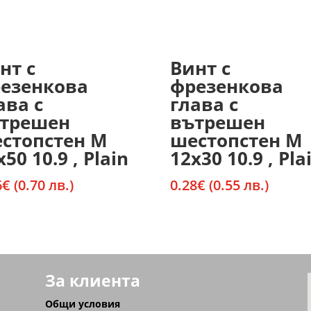
нт с
Винт с
езенкова
фрезенкова
ава с
глава с
трешен
вътрешен
стопстен М
шестопстен М
х50 10.9 , Plain
12х30 10.9 , Pla
6
€
(0.70 лв.)
0.28
€
(0.55 лв.)
За клиента
Общи условия