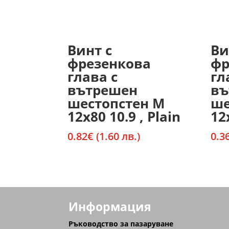
Винт с
Ви
фрезенкова
фр
глава с
гл
вътрешен
въ
шестопстен М
ше
12х80 10.9 , Plain
12
0.82
€
(1.60 лв.)
0.3
Информация
Ръководство за пазаруване