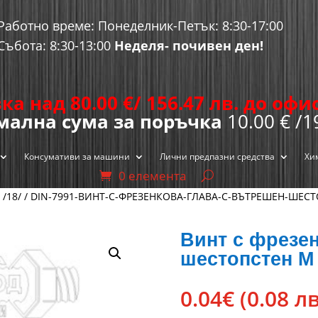
Работно време: Понеделник-Петък: 8:30-17:00
Събота: 8:30-13:00
Неделя- почивен ден!
ка над 80.00
€
/ 156.47 лв. до оф
ална сума за поръчка
10.00 € /1
Консумативи за машини
Лични предпазни средства
Хи
0 елемента
 /18/
/
DIN-7991-ВИНТ-С-ФРЕЗЕНКОВА-ГЛАВА-С-ВЪТРЕШЕН-ШЕС
Винт с фрезен
шестопстен М 4
0.04
€
(0.08 лв