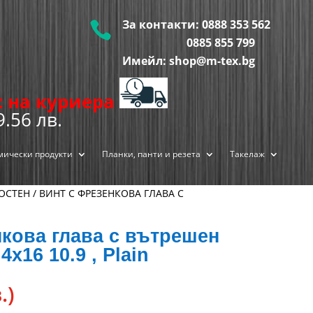
За контакти:
0888 353 562

0885 855
799
Имейл: shop@m-tex.bg
ис на куриера
9.56 лв.
мически продукти
Планки, панти и резета
Такелаж
ТОСТЕН
/ ВИНТ С ФРЕЗЕНКОВА ГЛАВА С
кова глава с вътрешен
х16 10.9 , Plain
.)