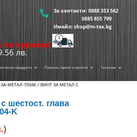
За контакти:
0888 353 562

0885 855
799
Имейл: shop@m-tex.bg
ис на куриера
9.56 лв.
мически продукти
Планки, панти и резета
Такелаж
ЗА-МЕТАЛ-7504К
/ ВИНТ ЗА МЕТАЛ С
 с шестост. глава
504-K
.)