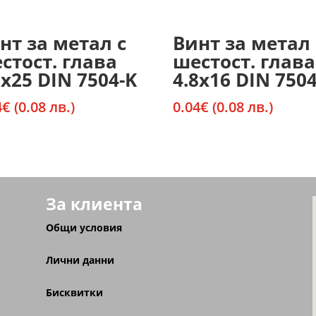
нт за метал с
Винт за метал 
стост. глава
шестост. глава
2х25 DIN 7504-K
4.8х16 DIN 7504
4
€
(0.08 лв.)
0.04
€
(0.08 лв.)
За клиента
Общи условия
Лични данни
Бисквитки