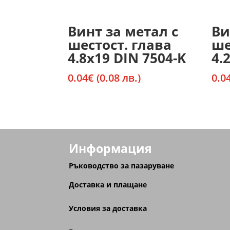
Винт за метал с
Ви
шестост. глава
ше
4.8х19 DIN 7504-K
4.
0.04
€
(0.08 лв.)
0.0
Информация
Ръководство за пазаруване
Доставка и плащане
Условия за доставка