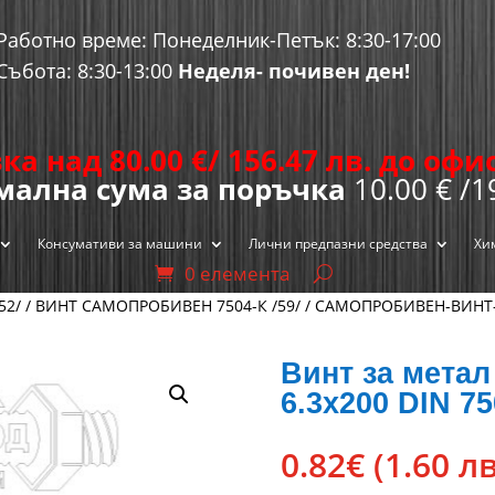
Работно време: Понеделник-Петък: 8:30-17:00
Събота: 8:30-13:00
Неделя- почивен ден!
ка над 80.00
€
/ 156.47 лв. до оф
ална сума за поръчка
10.00 € /1
Консумативи за машини
Лични предпазни средства
Хи
0 елемента
52/
/
ВИНТ САМОПРОБИВЕН 7504-К /59/
/
САМОПРОБИВЕН-ВИНТ-
Винт за метал
6.3х200 DIN 7
0.82
€
(1.60 лв