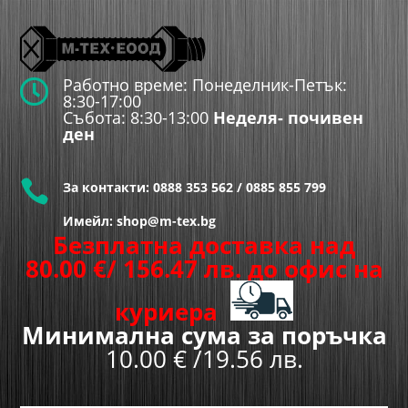
Работно време: Понеделник-Петък:

8:30-17:00
Събота: 8:30-13:00
Неделя- почивен
ден

За контакти:
0888 353 562
/
0885 855 799
Имейл: shop@m-tex.bg
Безплатна доставка над
80.00
€
/ 156.47 лв.
до офис на
куриера
Минимална сума за поръчка
10.00 € /19.56 лв.