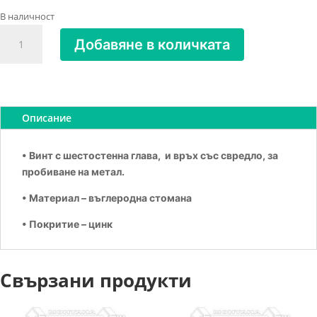
В наличност
количество
Добавяне в количката
за
Винт
за
метал
с
Описание
шестост.
глава
• Винт с шестостенна глава, и връх със свредло, за
6.3х120
пробиване на метал.
DIN
7504-
• Материал – въглеродна стомана
K
• Покритие – цинк
Свързани продукти