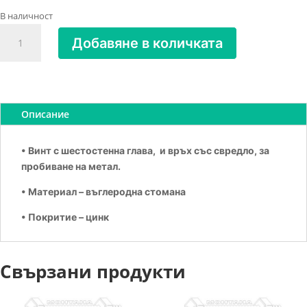
В наличност
количество
Добавяне в количката
за
Винт
за
метал
с
Описание
шестост.
глава
• Винт с шестостенна глава, и връх със свредло, за
4.8х19
пробиване на метал.
DIN
7504-
• Материал – въглеродна стомана
K
• Покритие – цинк
Свързани продукти