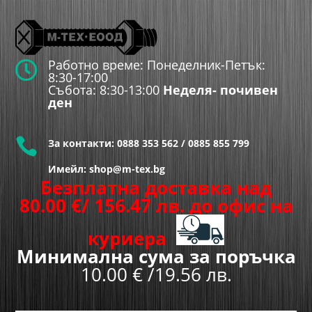
Работно време: Понеделник-Петък:

8:30-17:00
Събота: 8:30-13:00
Неделя- почивен
ден

За контакти:
0888 353 562
/
0885 855 799
Имейл: shop@m-tex.bg
Безплатна доставка над
80.00
€
/ 156.47 лв.
до офис на
куриера
Минимална сума за поръчка
10.00 € /19.56 лв.