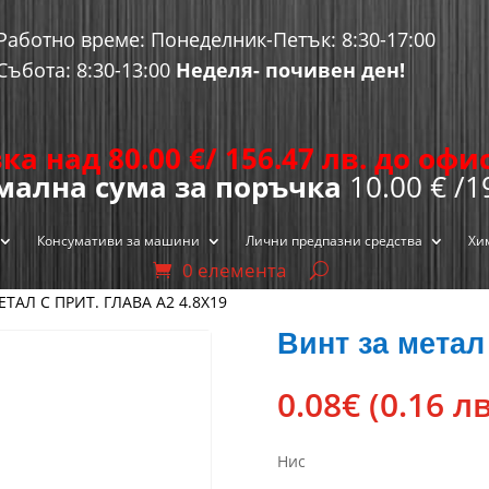
Работно време: Понеделник-Петък: 8:30-17:00
Събота: 8:30-13:00
Неделя- почивен ден!
ка над 80.00
€
/ 156.47 лв. до оф
ална сума за поръчка
10.00 € /1
Консумативи за машини
Лични предпазни средства
Хи
0 елемента
ЕТАЛ С ПРИТ. ГЛАВА А2 4.8Х19
Винт за метал 
0.08
€
(0.16 лв
Нис