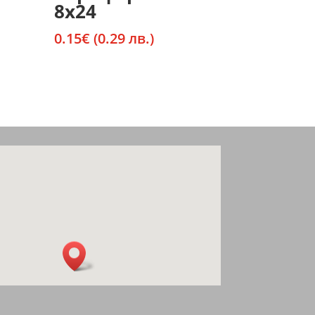
8х24
0.15
€
(0.29 лв.)