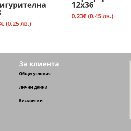
игурителна
12х36
8
0.23
€
(0.45 лв.)
3
€
(0.25 лв.)
За клиента
Общи условия
Лични данни
Бисквитки