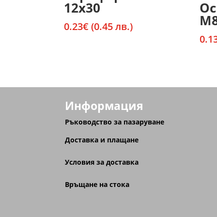
12х30
Ос
М
0.23
€
(0.45 лв.)
0.1
Информация
Ръководство за пазаруване
Доставка и плащане
Условия за доставка
Връщане на стока