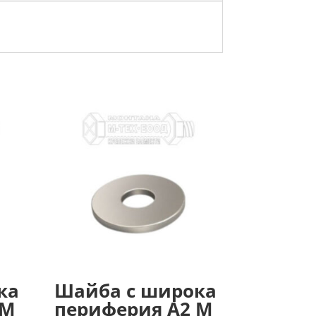
ка
Шайба с широка
 М
периферия А2 М