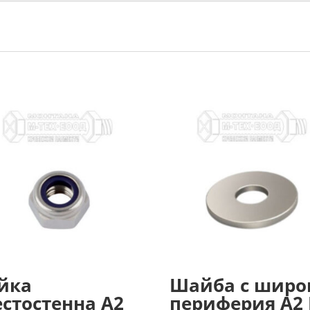
йка
Шайба с широ
стостенна А2
периферия А2