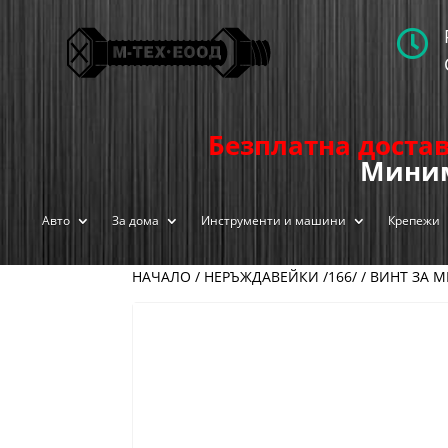

Безплатна достав
Миним
Авто
За дома
Инструменти и машини
Крепежи
НАЧАЛО
/
НЕРЪЖДАВЕЙКИ /166/
/ ВИНТ ЗА М