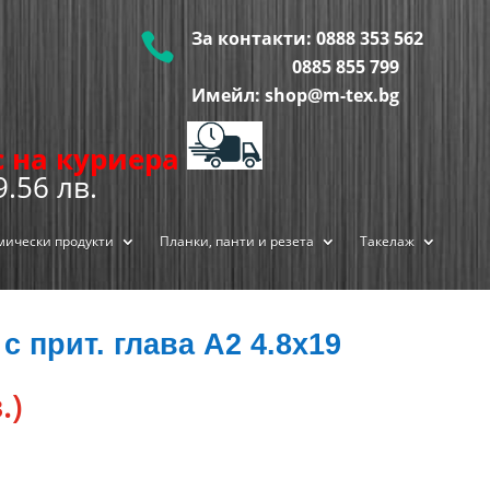
За контакти:
0888 353 562

0885 855
799
Имейл: shop@m-tex.bg
ис на куриера
9.56 лв.
мически продукти
Планки, панти и резета
Такелаж
с прит. глава А2 4.8х19
.)