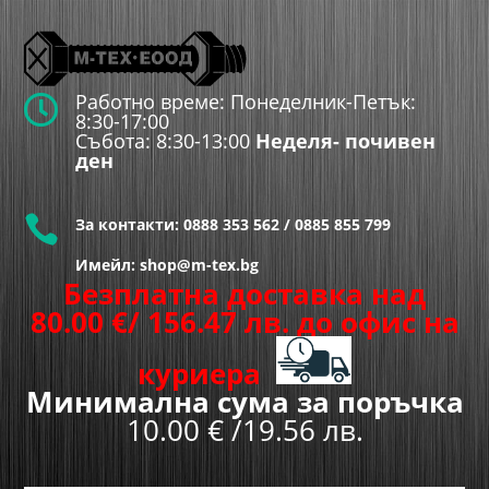
Работно време: Понеделник-Петък:

8:30-17:00
Събота: 8:30-13:00
Неделя- почивен
ден

За контакти:
0888 353 562
/
0885 855 799
Имейл: shop@m-tex.bg
Безплатна доставка над
80.00
€
/ 156.47 лв.
до офис на
куриера
Минимална сума за поръчка
10.00 € /19.56 лв.