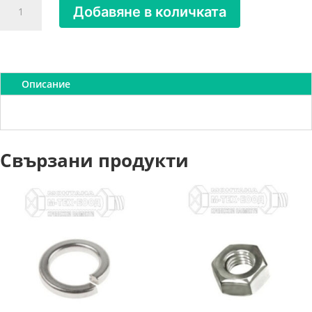
Добавяне в количката
за
Винт
за
метал
с
Описание
прит.
глава
А2
4.8х13
Свързани продукти