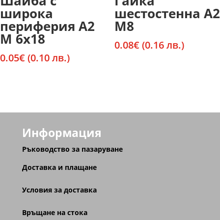
Шайба с
Гайка
широка
шестостенна А2
периферия А2
М8
М 6х18
0.08
€
(0.16 лв.)
0.05
€
(0.10 лв.)
Информация
Ръководство за пазаруване
Доставка и плащане
Условия за доставка
Връщане на стока