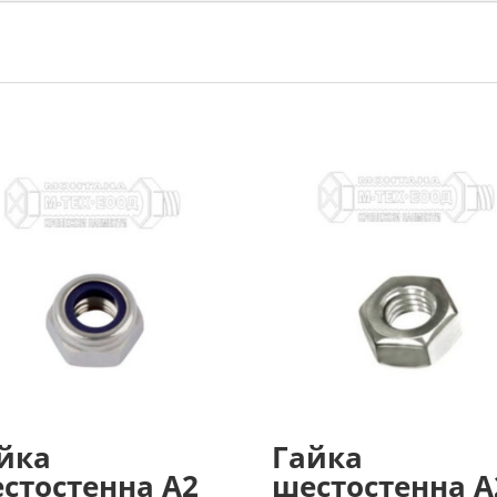
йка
Гайка
стостенна А2
шестостенна А