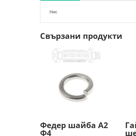
Нис
Свързани продукти
Федер шайба А2
Га
Ф4
ше