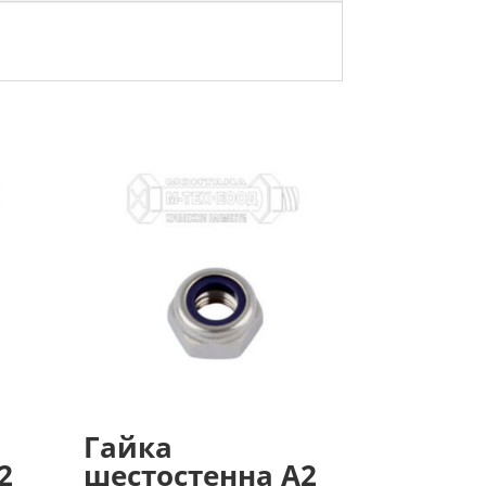
Гайка
2
шестостенна А2