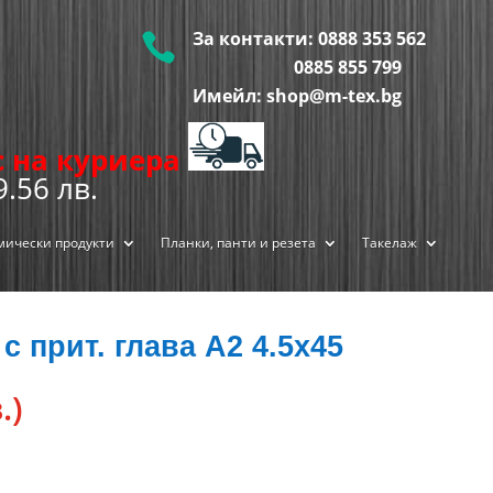
За контакти:
0888 353 562

0885 855
799
Имейл: shop@m-tex.bg
ис на куриера
9.56 лв.
мически продукти
Планки, панти и резета
Такелаж
с прит. глава А2 4.5х45
.)