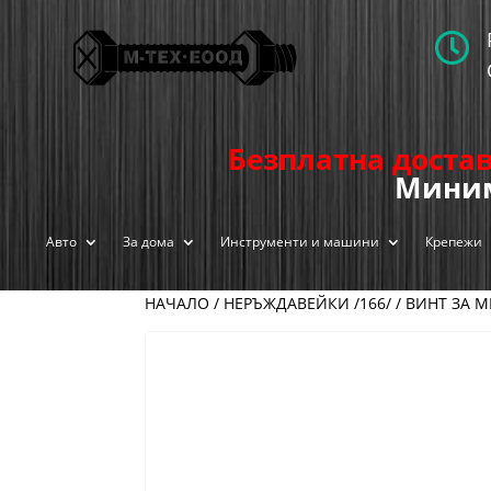

Безплатна достав
Миним
Авто
За дома
Инструменти и машини
Крепежи
НАЧАЛО
/
НЕРЪЖДАВЕЙКИ /166/
/ ВИНТ ЗА М