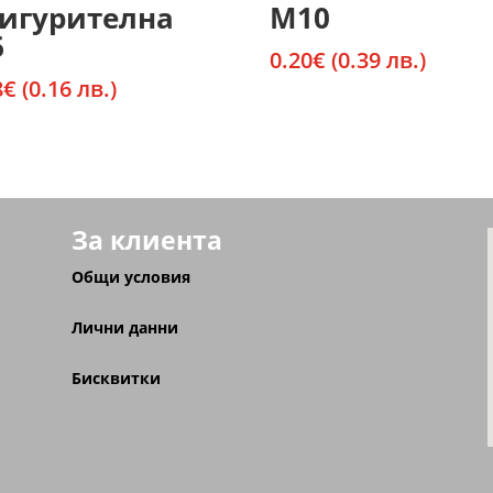
игурителна
М10
6
0.20
€
(0.39 лв.)
8
€
(0.16 лв.)
За клиента
Общи условия
Лични данни
Бисквитки