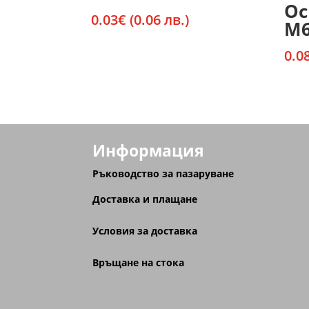
Ос
0.03
€
(0.06 лв.)
М
0.0
Информация
Ръководство за пазаруване
Доставка и плащане
Условия за доставка
Връщане на стока