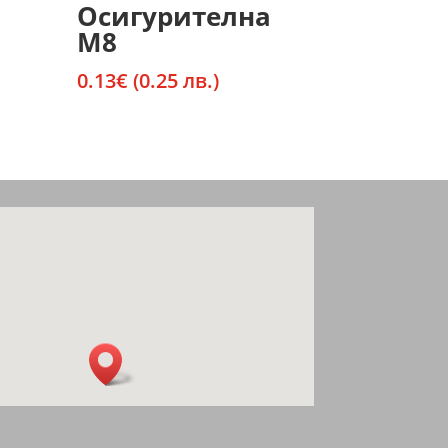
Осигурителна
М8
0.13
€
(0.25 лв.)