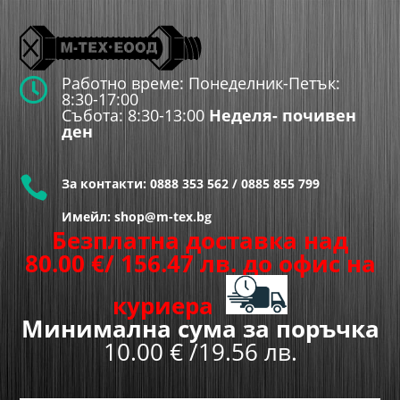
Работно време: Понеделник-Петък:

8:30-17:00
Събота: 8:30-13:00
Неделя- почивен
ден

За контакти:
0888 353 562
/
0885 855 799
Имейл: shop@m-tex.bg
Безплатна доставка над
80.00
€
/ 156.47 лв.
до офис на
куриера
Минимална сума за поръчка
10.00 € /19.56 лв.