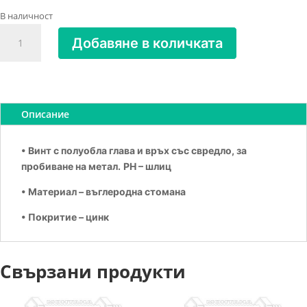
В наличност
количество
Добавяне в количката
за
Винт
за
метал
самопробивен
Описание
4.2х32
DIN
• Винт с полуобла глава и връх със свредло, за
7504-
пробиване на метал.
PH – шлиц
N
• Материал – въглеродна стомана
• Покритие – цинк
Свързани продукти