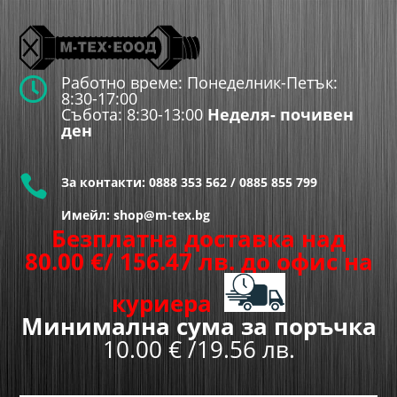
Работно време: Понеделник-Петък:

8:30-17:00
Събота: 8:30-13:00
Неделя- почивен
ден

За контакти:
0888 353 562
/
0885 855 799
Имейл: shop@m-tex.bg
Безплатна доставка над
80.00
€
/ 156.47 лв.
до офис на
куриера
Минимална сума за поръчка
10.00 € /19.56 лв.