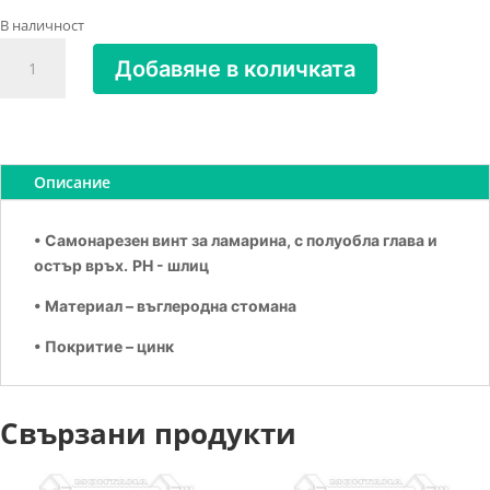
В наличност
количество
Добавяне в количката
за
Винт
за
метал
самонарезен
Описание
4.8х16
• Самонарезен винт за ламарина, с полуобла глава и
остър връх.
PH - шлиц
• Материал – въглеродна стомана
• Покритие – цинк
Свързани продукти