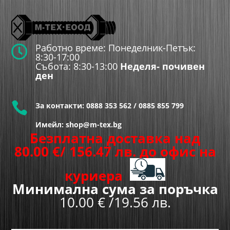
Работно време: Понеделник-Петък:

8:30-17:00
Събота: 8:30-13:00
Неделя- почивен
ден

За контакти:
0888 353 562
/
0885 855 799
Имейл: shop@m-tex.bg
Безплатна доставка над
80.00
€
/ 156.47 лв.
до офис на
куриера
Минимална сума за поръчка
10.00 € /19.56 лв.