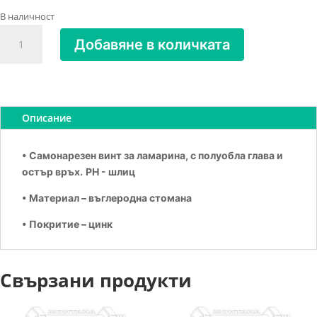
В наличност
количество
Добавяне в количката
за
Винт
за
метал
самонарезен
Описание
4.8х13
• Самонарезен винт за ламарина, с полуобла глава и
остър връх.
PH - шлиц
• Материал – въглеродна стомана
• Покритие – цинк
Свързани продукти