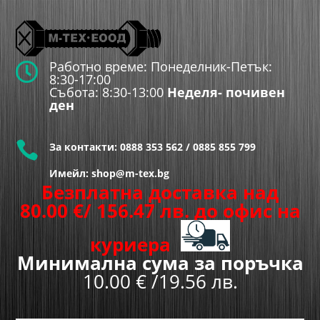
Работно време: Понеделник-Петък:

8:30-17:00
Събота: 8:30-13:00
Неделя- почивен
ден

За контакти:
0888 353 562
/
0885 855 799
Имейл: shop@m-tex.bg
Безплатна доставка над
80.00
€
/ 156.47 лв.
до офис на
куриера
Минимална сума за поръчка
10.00 € /19.56 лв.