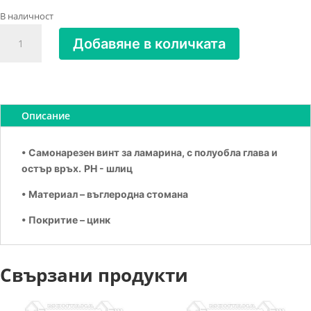
В наличност
количество
Добавяне в количката
за
Винт
за
метал
самонарезен
Описание
3.9х32
• Самонарезен винт за ламарина, с полуобла глава и
остър връх.
PH - шлиц
• Материал – въглеродна стомана
• Покритие – цинк
Свързани продукти