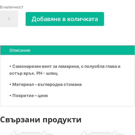
В наличност
количество
Добавяне в количката
за
Винт
за
метал
самонарезен
Описание
2.9х25
• Самонарезен винт за ламарина, с полуобла глава и
остър връх.
PH - шлиц
• Материал – въглеродна стомана
• Покритие – цинк
Свързани продукти