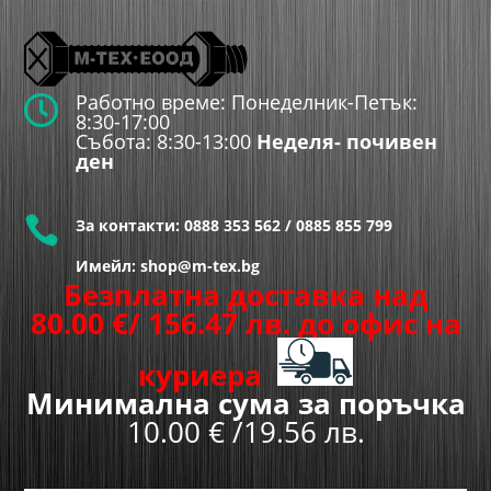
Работно време: Понеделник-Петък:

8:30-17:00
Събота: 8:30-13:00
Неделя- почивен
ден

За контакти:
0888 353 562
/
0885 855 799
Имейл: shop@m-tex.bg
Безплатна доставка над
80.00
€
/ 156.47 лв.
до офис на
куриера
Минимална сума за поръчка
10.00 € /19.56 лв.