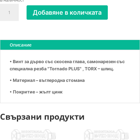
В наличност
количество
Добавяне в количката
за
Винт
за
дърво
TORNADO
Описание
PLUS
6х80
• Винт за дърво със скосена глава, самонарезен със
Zn
специална резба "Tornado PLUS" , TORX – шлиц.
жълт
• Материал – въглеродна стомана
• Покритие – жълт цинк
Свързани продукти