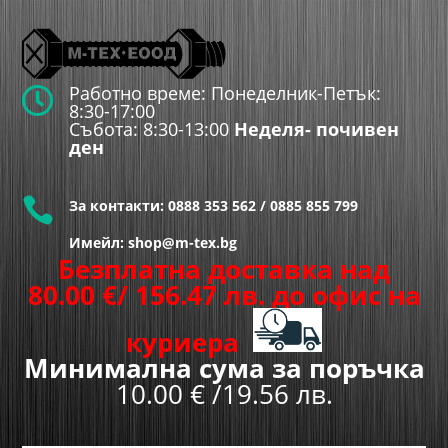
Работно време: Понеделник-Петък:

8:30-17:00
Събота: 8:30-13:00
Неделя- почивен
ден

За контакти:
0888 353 562
/
0885 855 799
Имейл: shop@m-tex.bg
Безплатна доставка над
80.00
€
/ 156.47 лв.
до офис на
куриера
Минимална сума за поръчка
10.00 € /19.56 лв.