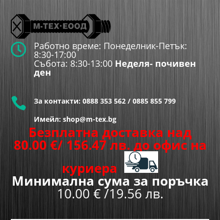
Работно време: Понеделник-Петък:

8:30-17:00
Събота: 8:30-13:00
Неделя- почивен
ден

За контакти:
0888 353 562
/
0885 855 799
Имейл: shop@m-tex.bg
Безплатна доставка над
80.00
€
/ 156.47 лв.
до офис на
куриера
Минимална сума за поръчка
10.00 € /19.56 лв.