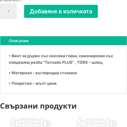
В наличност
количество
Добавяне в количката
за
Винт
за
дърво
TORNADO
Описание
PLUS
5х100
• Винт за дърво със скосена глава, самонарезен със
Zn
специална резба "Tornado PLUS" , TORX – шлиц.
жълт
• Материал – въглеродна стомана
• Покритие – жълт цинк
Свързани продукти