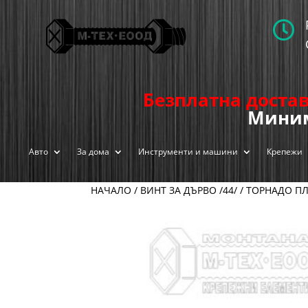

Безплатна достав
Миним
Авто
За дома
Инструменти и машини
Крепежи
НАЧАЛО
/
ВИНТ ЗА ДЪРВО /44/
/
ТОРНАДО ПЛ