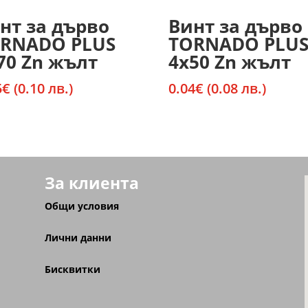
нт за дърво
Винт за дърво
RNADO PLUS
TORNADO PLU
70 Zn жълт
4х50 Zn жълт
5
€
(0.10 лв.)
0.04
€
(0.08 лв.)
За клиента
Общи условия
Лични данни
Бисквитки