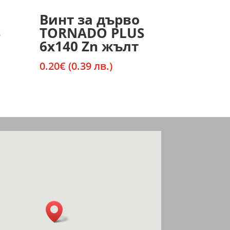
Винт за дърво
S
TORNADO PLUS
6х140 Zn жълт
0.20
€
(0.39 лв.)