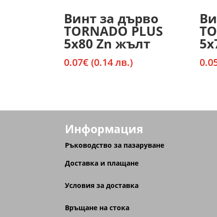
Винт за дърво
Ви
TORNADO PLUS
TO
5х80 Zn жълт
5х
0.07
€
(0.14 лв.)
0.0
Информация
Ръководство за пазаруване
Доставка и плащане
Условия за доставка
Връщане на стока