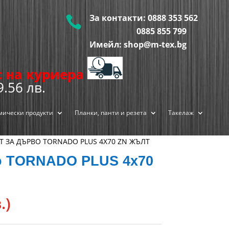
За контакти:
0888 353 562

0885 855
799
Имейл: shop@m-tex.bg
ис на куриера
9.56 лв.
мически продукти
Планки, панти и резета
Такелаж
Т ЗА ДЪРВО TORNADO PLUS 4Х70 ZN ЖЪЛТ
о TORNADO PLUS 4х70
.)