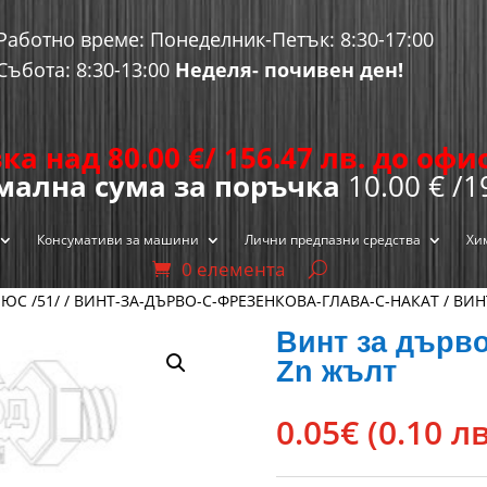
Работно време: Понеделник-Петък: 8:30-17:00
Събота: 8:30-13:00
Неделя- почивен ден!
ка над 80.00
€
/ 156.47 лв. до оф
ална сума за поръчка
10.00 € /1
Консумативи за машини
Лични предпазни средства
Хи
0 елемента
ЮС /51/
/
ВИНТ-ЗА-ДЪРВО-С-ФРЕЗЕНКОВА-ГЛАВА-С-НАКАТ
/ ВИН
Винт за дърв
Zn жълт
0.05
€
(0.10 лв