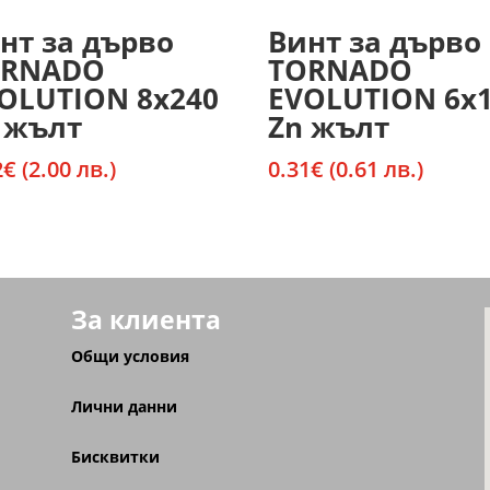
нт за дърво
Винт за дърво
ORNADO
TORNADO
OLUTION 8х240
EVOLUTION 6х
 жълт
Zn жълт
2
€
(2.00 лв.)
0.31
€
(0.61 лв.)
За клиента
Общи условия
Лични данни
Бисквитки