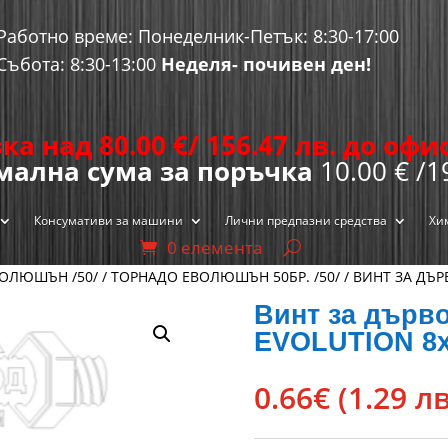
Работно време: Понеделник-Петък: 8:30-17:00
Събота: 8:30-13:00
Неделя- почивен ден!
ка над 80.00
€
/ 156.47 лв. до оф
ална сума за поръчка
10.00 € /1
Консумативи за машини
Лични предпазни средства
Хи
0 елемента
ОЛЮШЪН /50/
/
ТОРНАДО ЕВОЛЮШЪН 50БР. /50/
/ ВИНТ ЗА ДЪР
Винт за дър
EVOLUTION 8х
0.66
€
(1.29 лв