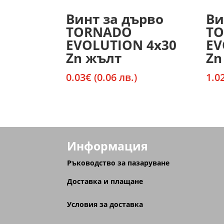
Винт за дърво
Ви
TORNADO
T
EVOLUTION 4х30
EV
Zn жълт
Zn
0.03
€
(0.06 лв.)
1.0
Информация
Ръководство за пазаруване
Доставка и плащане
Условия за доставка