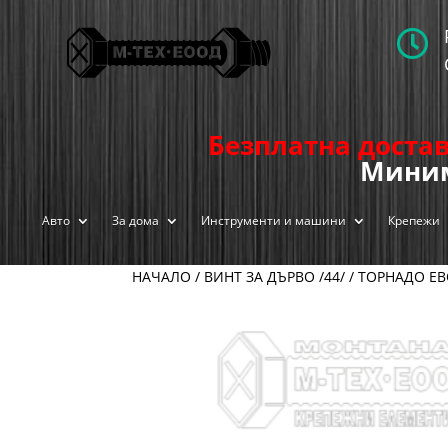

Безплатна достав
Миним
Авто
За дома
Инструменти и машини
Крепежи
НАЧАЛО
/
ВИНТ ЗА ДЪРВО /44/
/
ТОРНАДО ЕВ