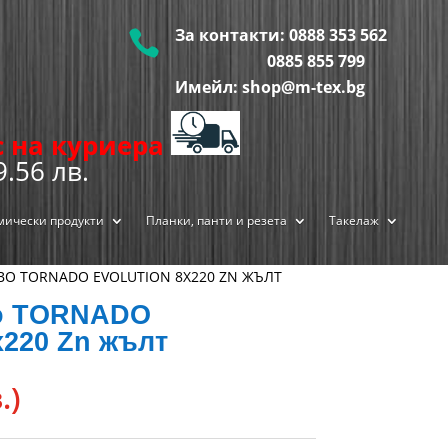
За контакти:
0888 353 562

0885 855
799
Имейл: shop@m-tex.bg
ис на куриера
9.56 лв.
мически продукти
Планки, панти и резета
Такелаж
ВО TORNADO EVOLUTION 8Х220 ZN ЖЪЛТ
во TORNADO
220 Zn жълт
.)