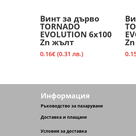
Винт за дърво
Ви
TORNADO
T
EVOLUTION 6х100
EV
Zn жълт
Zn
0.16
€
(0.31 лв.)
0.1
Информация
Ръководство за пазаруване
Доставка и плащане
Условия за доставка