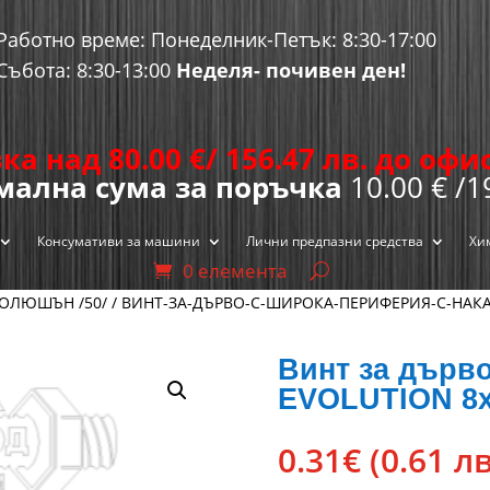
Работно време: Понеделник-Петък: 8:30-17:00
Събота: 8:30-13:00
Неделя- почивен ден!
ка над 80.00
€
/ 156.47 лв. до оф
ална сума за поръчка
10.00 € /1
Консумативи за машини
Лични предпазни средства
Хи
0 елемента
ОЛЮШЪН /50/
/
ВИНТ-ЗА-ДЪРВО-С-ШИРОКА-ПЕРИФЕРИЯ-С-НАК
Винт за дър
EVOLUTION 8х
0.31
€
(0.61 лв