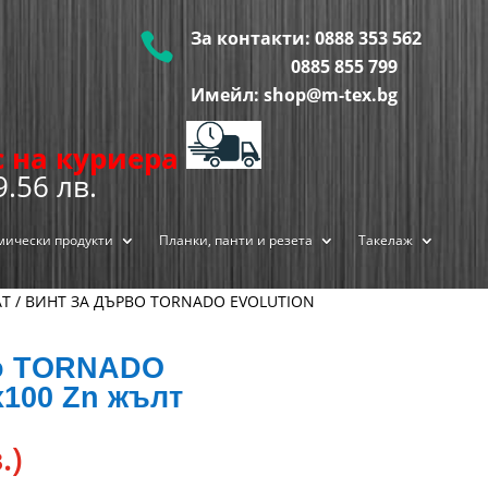
За контакти:
0888 353 562

0885 855
799
Имейл: shop@m-tex.bg
ис на куриера
9.56 лв.
мически продукти
Планки, панти и резета
Такелаж
АТ
/ ВИНТ ЗА ДЪРВО TORNADO EVOLUTION
во TORNADO
100 Zn жълт
.)