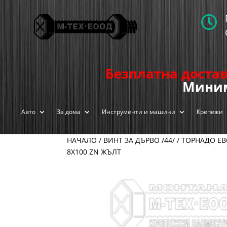

Безплатна достав
Миним
Авто
За дома
Инструменти и машини
Крепежи
НАЧАЛО
/
ВИНТ ЗА ДЪРВО /44/
/
ТОРНАДО ЕВ
8Х100 ZN ЖЪЛТ