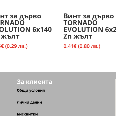
нт за дърво
Винт за дърво
ORNADO
TORNADO
OLUTION 6х140
EVOLUTION 6х
 жълт
Zn жълт
5
€
(0.29 лв.)
0.41
€
(0.80 лв.)
За клиента
Общи условия
Лични данни
Бисквитки